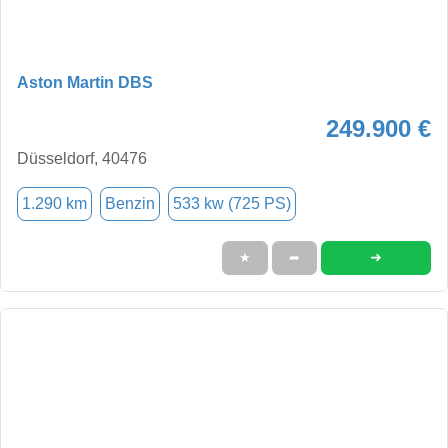
Aston Martin DBS
249.900 €
Düsseldorf, 40476
1.290 km
Benzin
533 kw (725 PS)
➜
★
➦