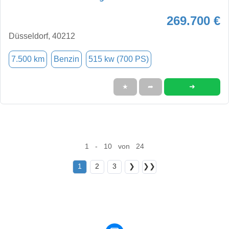
269.700 €
Düsseldorf, 40212
7.500 km
Benzin
515 kw (700 PS)
➜
★
➦
1 - 10 von 24
1
2
3
❯
❯❯