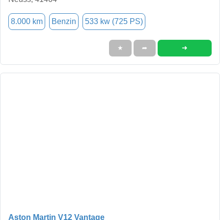
8.000 km
Benzin
533 kw (725 PS)
➜
★
➦
Aston Martin V12 Vantage