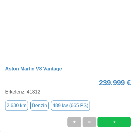
Aston Martin V8 Vantage
239.999 €
Erkelenz, 41812
2.630 km
Benzin
489 kw (665 PS)
➜
★
➦