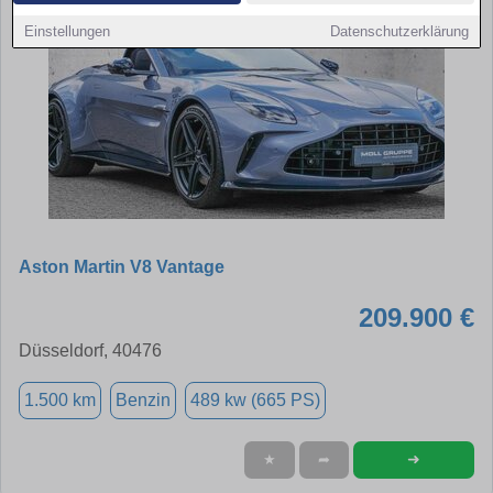
Einstellungen
Datenschutzerklärung
Aston Martin V8 Vantage
209.900 €
Düsseldorf, 40476
1.500 km
Benzin
489 kw (665 PS)
➜
★
➦