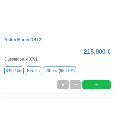
Aston Martin DB12
215.000 €
Düsseldorf, 40591
8.902 km
Benzin
500 kw (680 PS)
➜
★
➦