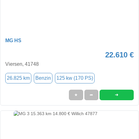
MG HS
22.610 €
Viersen, 41748
26.825 km
Benzin
125 kw (170 PS)
➜
★
➦