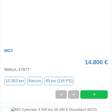
MG3
14.800 €
Willich, 47877
15.363 km
Benzin
85 kw (116 PS)
➜
★
➦