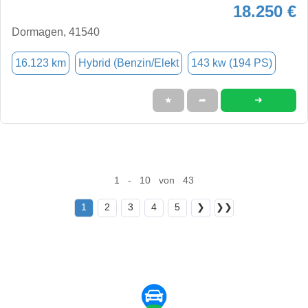
18.250 €
Dormagen, 41540
16.123 km
Hybrid (Benzin/Elekt
143 kw (194 PS)
➜
★
➦
1 - 10 von 43
1
2
3
4
5
❯
❯❯