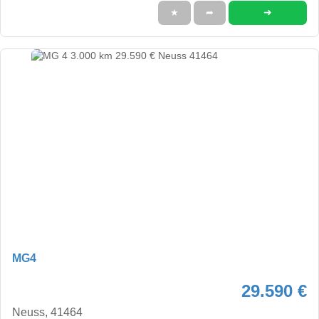
➜
★
➦
MG4
29.590 €
Neuss, 41464