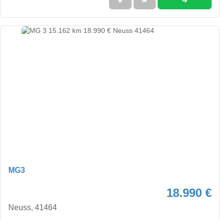
➜
★
➦
MG3
18.990 €
Neuss, 41464