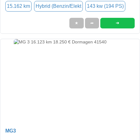
15.162 km
Hybrid (Benzin/Elekt
143 kw (194 PS)
➜
★
➦
MG3