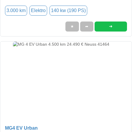
3.000 km
Elektro
140 kw (190 PS)
➜
★
➦
MG4 EV Urban