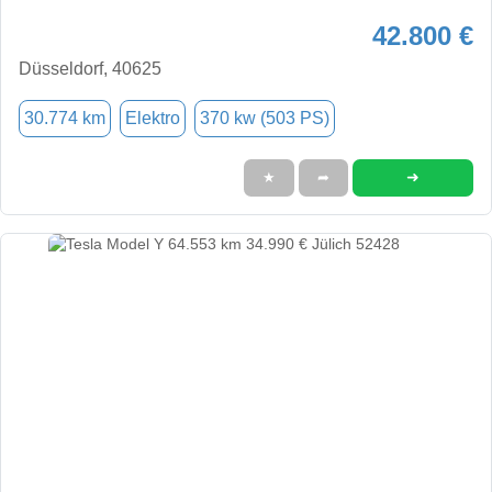
42.800 €
Düsseldorf, 40625
30.774 km
Elektro
370 kw (503 PS)
➜
★
➦