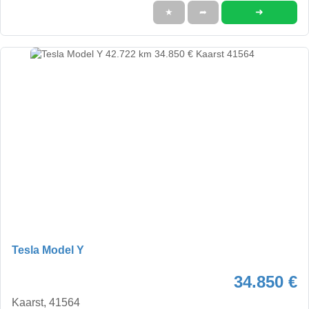
➜
★
➦
Tesla Model Y
34.850 €
Kaarst, 41564