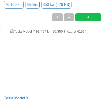
76.100 km
Elektro
350 kw (476 PS)
➜
★
➦
Tesla Model Y