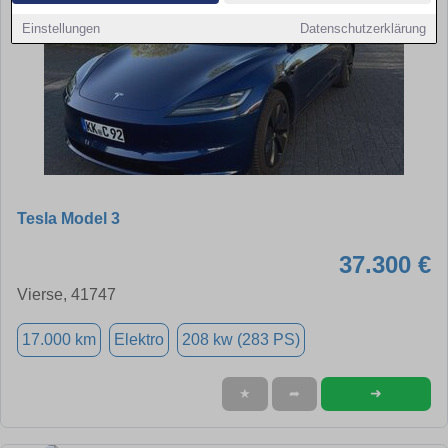
Einstellungen
Datenschutzerklärung
Tesla Model 3
37.300 €
Vierse, 41747
17.000 km
Elektro
208 kw (283 PS)
➜
★
➦