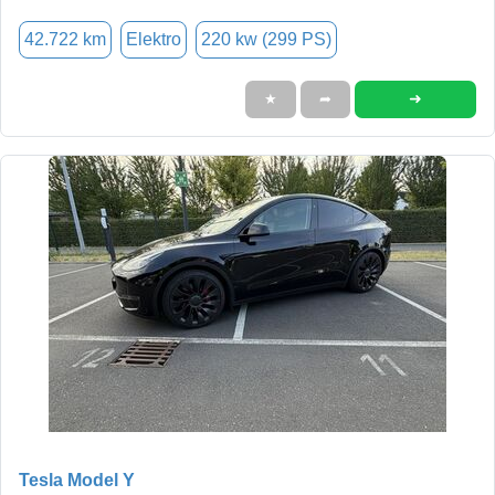
42.722 km
Elektro
220 kw (299 PS)
➜
★
➦
Tesla Model Y