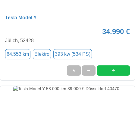
Tesla Model Y
34.990 €
Jülich, 52428
64.553 km
Elektro
393 kw (534 PS)
➜
★
➦