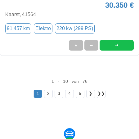
30.350 €
Kaarst, 41564
91.457 km
Elektro
220 kw (299 PS)
➜
★
➦
1 - 10 von 76
1
2
3
4
5
❯
❯❯