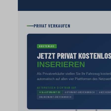
PRIVAT VERKAUFEN
KOSTENLOS
JETZT PRIVAT KOSTENLO
INSERIEREN
Als Privatverkäufer stellen Sie Ihr Fahrzeug kosten
automatisch auf allen vier Plattformen des Netzwer
AUTOMATISCH SICHTBAR AUF:
⭐
1A-AUTOMARKT.DE
AUTOMARKT-GREVENBROICH
ANZEIGEN
ONLINEMARKT-GREVENBROICH