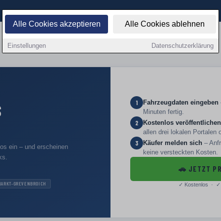
Alle Cookies akzeptieren
Alle Cookies ablehnen
Einstellungen
Datenschutzerklärung
Fahrzeugdaten eingeben
1
S
Minuten fertig.
Kostenlos veröffentlichen
2
allen drei lokalen Portalen 
Käufer melden sich
– Anfr
3
los ein – und erscheinen
keine versteckten Kosten.
ks.
🚗
JETZT PR
MARKT-GREVENBROICH
✓
Kostenlos · ✓