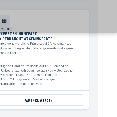
🏢
PARTNER
EXPERTEN-HOMEPAGE
& GEBRAUCHTWAGENINSERATE
Ihre eigene werbliche Präsenz auf 1A-Automarkt.de
inklusive unbegrenzter Fahrzeuginserate und eigenem
arken-Profil.
Eigene Händler-Profilseite auf 1A-Automarkt.de
✓
Unbegrenzte Fahrzeuginserate (Neu + Gebraucht)
✓
Werbliche Präsenz auf lokalen Portalen
✓
Logo, Öffnungszeiten, Marken-Badges
✓
Direktanfragen über Ihr Profil
✓
PARTNER WERDEN →