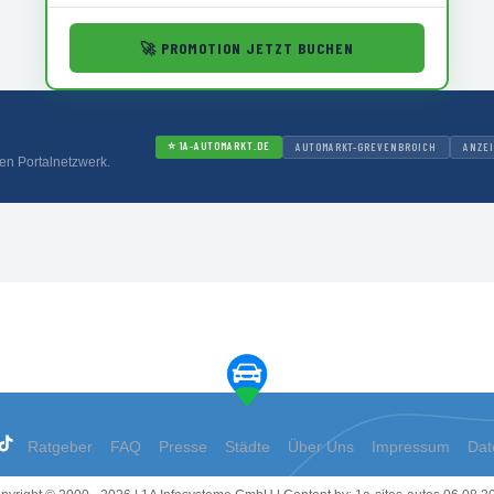
🚀
PROMOTION JETZT BUCHEN
⭐
1A-AUTOMARKT.DE
AUTOMARKT-GREVENBROICH
ANZE
en Portalnetzwerk.
Ratgeber
FAQ
Presse
Städte
Über Uns
Impressum
Dat