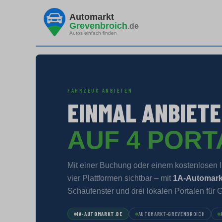
Automarkt
Grevenbroich
.de
Autos einfach finden
FAHRZEUG ANBIETEN
EINMAL ANBIETE
AUF 4 POR
Mit einer Buchung oder einem kostenlosen In
vier Plattformen sichtbar – mit
1A-Automark
Schaufenster und drei lokalen Portalen für 
1A-AUTOMARKT.DE
AUTOMARKT-GREVENBROICH