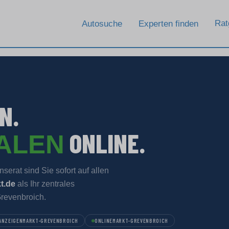
Rat
Autosuche
Experten finden
N.
ONLINE.
TALEN
serat sind Sie sofort auf allen
t.de
als Ihr zentrales
Grevenbroich.
ANZEIGENMARKT-GREVENBROICH
ONLINEMARKT-GREVENBROICH