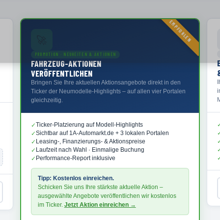
EMPFOHLEN
🚀
PROMOTION · NEUHEITEN & AKTIONEN
FAHRZEUG-AKTIONEN
VERÖFFENTLICHEN
Bringen Sie Ihre aktuellen Aktionsangebote direkt in den
Ticker der Neumodelle-Highlights – auf allen vier Portalen
M
gleichzeitig.
Ticker-Platzierung auf Modell-Highlights
✓
Sichtbar auf 1A-Automarkt.de + 3 lokalen Portalen
✓
Leasing-, Finanzierungs- & Aktionspreise
✓
Laufzeit nach Wahl · Einmalige Buchung
✓
Performance-Report inklusive
✓
Tipp: Kostenlos einreichen.
Schicken Sie uns Ihre stärkste aktuelle Aktion –
ausgewählte Angebote veröffentlichen wir kostenlos
im Ticker.
Jetzt Aktion einreichen →