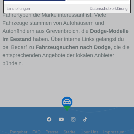
und Umlandverkehr zu sehen sind und für welche
Einstellungen
Datenschutzerklärung
Fahrertypen die Marke interessant ist. Viele
Fahrzeuge stammen von Autohäusern und
Autohändlern aus Grevenbroich, die
Dodge-Modelle
im Bestand
haben. Über interne Links gelangst du
bei Bedarf zu
Fahrzeugsuchen nach Dodge
, die die
entsprechenden Angebote der lokalen Anbieter
bündeln.
Ratgeber
FAQ
Presse
Städte
Über Uns
Impressum