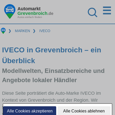
☰
Automarkt
Grevenbroich
.de
Autos einfach finden
❯
MARKEN
❯
IVECO
IVECO in Grevenbroich – ein
Überblick
Modellwelten, Einsatzbereiche und
Angebote lokaler Händler
Diese Seite porträtiert die Auto-Marke IVECO im
Kontext von Grevenbroich und der Region. Wir
skizzieren, in welchen Fahrzeugklassen IVECO stark
Alle Cookies akzeptieren
Alle Cookies ablehnen
vertreten ist, welche Modellreihen häufig im Stadt-