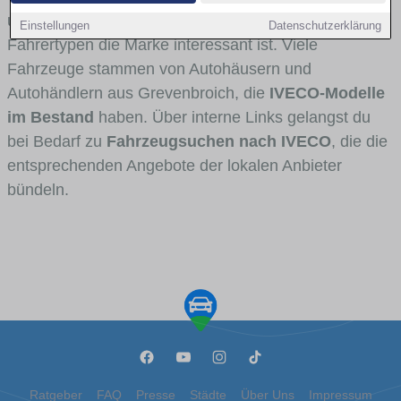
und Umlandverkehr zu sehen sind und für welche
Einstellungen
Datenschutzerklärung
Fahrertypen die Marke interessant ist. Viele
Fahrzeuge stammen von Autohäusern und
Autohändlern aus Grevenbroich, die
IVECO-Modelle
im Bestand
haben. Über interne Links gelangst du
bei Bedarf zu
Fahrzeugsuchen nach IVECO
, die die
entsprechenden Angebote der lokalen Anbieter
bündeln.
Ratgeber
FAQ
Presse
Städte
Über Uns
Impressum