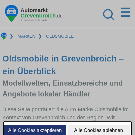
☰
Automarkt
Grevenbroich
.de
Autos einfach finden
❯
MARKEN
❯
OLDSMOBILE
Oldsmobile in Grevenbroich –
ein Überblick
Modellwelten, Einsatzbereiche und
Angebote lokaler Händler
Diese Seite porträtiert die Auto-Marke Oldsmobile im
Kontext von Grevenbroich und der Region. Wir
skizzieren, in welchen Fahrzeugklassen Oldsmobile
Alle Cookies akzeptieren
Alle Cookies ablehnen
stark vertreten ist, welche Modellreihen häufig im