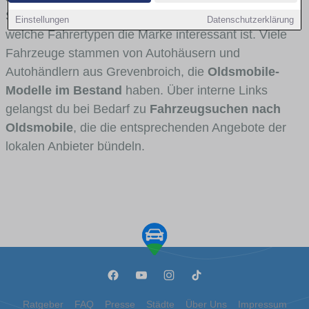
Stadt- und Umlandverkehr zu sehen sind und für
Einstellungen
Datenschutzerklärung
welche Fahrertypen die Marke interessant ist. Viele
Fahrzeuge stammen von Autohäusern und
Autohändlern aus Grevenbroich, die
Oldsmobile-
Modelle im Bestand
haben. Über interne Links
gelangst du bei Bedarf zu
Fahrzeugsuchen nach
Oldsmobile
, die die entsprechenden Angebote der
lokalen Anbieter bündeln.
Ratgeber
FAQ
Presse
Städte
Über Uns
Impressum