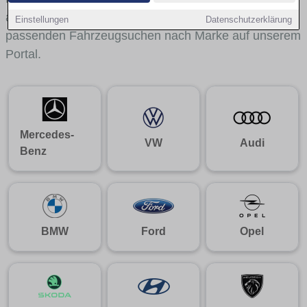
aus gelangst du mit internen Links bequem zu den
Einstellungen
Datenschutzerklärung
passenden Fahrzeugsuchen nach Marke auf unserem
Portal.
Mercedes-
VW
Audi
Benz
BMW
Ford
Opel