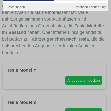
und Umlandverkehr zu sehen sind und für welche
Einstellungen
Datenschutzerklärung
Fahrertypen die Marke interessant ist. Viele
Fahrzeuge stammen von Autohäusern und
Autohändlern aus Grevenbroich, die
Tesla-Modelle
im Bestand
haben. Über interne Links gelangst du
bei Bedarf zu
Fahrzeugsuchen nach Tesla
, die die
entsprechenden Angebote der lokalen Anbieter
bündeln.
Tesla Model Y
Angebote entdecken
Tesla Model 3