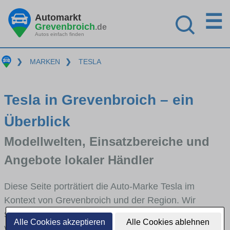
☰
Automarkt
Grevenbroich
.de
Autos einfach finden
❯
MARKEN
❯
TESLA
Tesla in Grevenbroich – ein
Überblick
Modellwelten, Einsatzbereiche und
Angebote lokaler Händler
Diese Seite porträtiert die Auto-Marke Tesla im
Kontext von Grevenbroich und der Region. Wir
skizzieren, in welchen Fahrzeugklassen Tesla stark
Alle Cookies akzeptieren
Alle Cookies ablehnen
vertreten ist, welche Modellreihen häufig im Stadt-