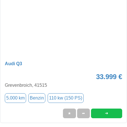
Audi Q3
33.999 €
Grevenbroich, 41515
5.000 km
Benzin
110 kw (150 PS)
➜
★
➦