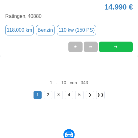
14.990 €
Ratingen, 40880
118.000 km
Benzin
110 kw (150 PS)
➜
★
➦
1 - 10 von 343
1
2
3
4
5
❯
❯❯