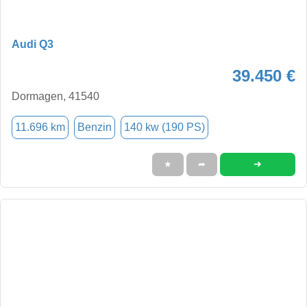
Audi Q3
39.450 €
Dormagen, 41540
11.696 km
Benzin
140 kw (190 PS)
➜
★
➦