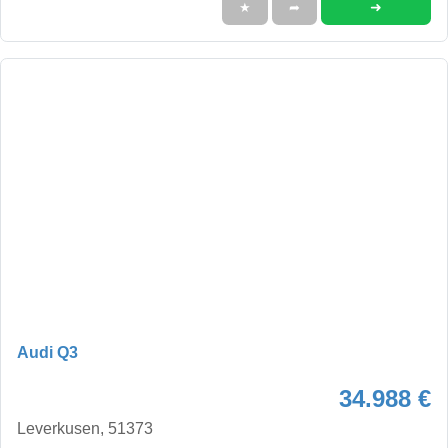
➜
★
➦
Audi Q3
34.988 €
Leverkusen, 51373