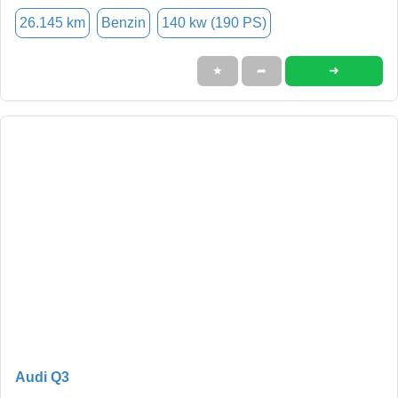
26.145 km
Benzin
140 kw (190 PS)
➜
★
➦
Audi Q3