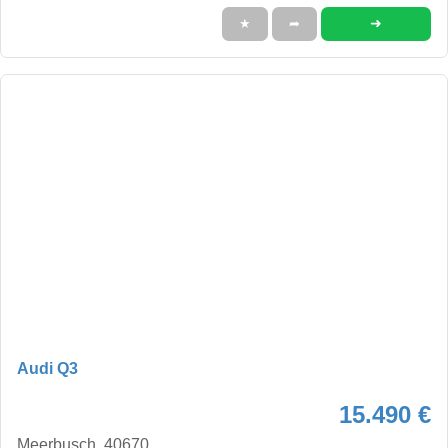
➜
★
➦
Audi Q3
15.490 €
Meerbusch, 40670