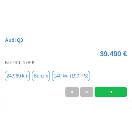
Audi Q3
39.490 €
Krefeld, 47805
24.980 km
Benzin
140 kw (190 PS)
➜
★
➦