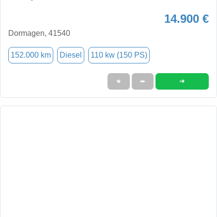
14.900 €
Dormagen, 41540
152.000 km
Diesel
110 kw (150 PS)
➜
★
➦