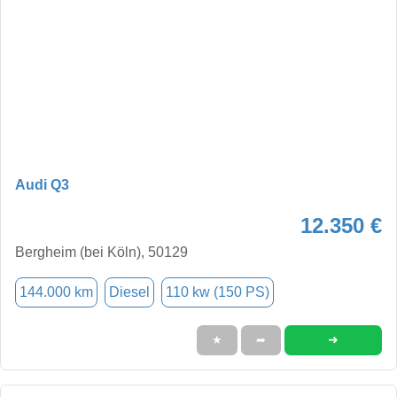
Audi Q3
12.350 €
Bergheim (bei Köln), 50129
144.000 km
Diesel
110 kw (150 PS)
➜
★
➦