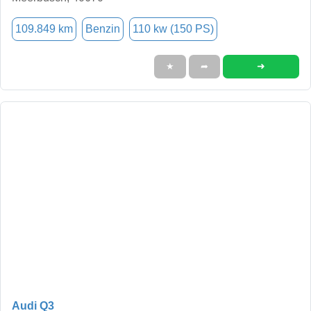
109.849 km
Benzin
110 kw (150 PS)
➜
★
➦
Audi Q3