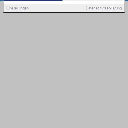
Copyright © 2000 - 2026 | 1A Infosysteme GmbH | Content by: 1a-sites-autos
Einstellungen
Datenschutzerklärung
08.08.2026