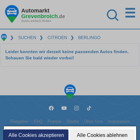
☰
Automarkt
Grevenbroich
.de
Autos einfach finden
❯
SUCHEN
❯
CITROEN
❯
BERLINGO
Leider konnten wir derzeit keine passenden Autos finden.
Schauen Sie bald wieder vorbei!
Ratgeber
FAQ
Presse
Städte
Über Uns
Impressum
Datenschutz
Cookies
Alle Cookies akzeptieren
Alle Cookies ablehnen