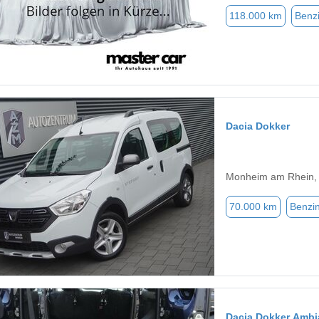
118.000 km
Benz
Dacia Dokker
Monheim am Rhein,
70.000 km
Benzi
Dacia Dokker Ambi