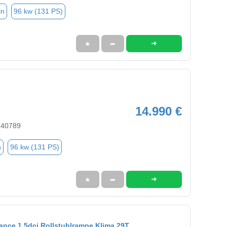
in
96 kw (131 PS)
➜
★
➦
14.990 €
 40789
n
96 kw (131 PS)
➜
★
➦
ance 1,5dci Rollstuhlrampe Klima 29T