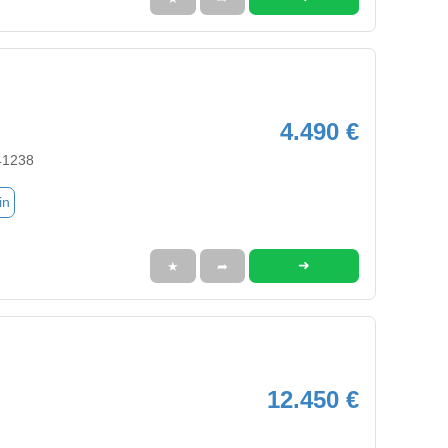
4.490 €
41238
in
➜
★
➦
12.450 €