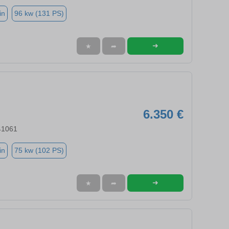
in
96 kw (131 PS)
➜
★
➦
6.350 €
41061
in
75 kw (102 PS)
➜
★
➦