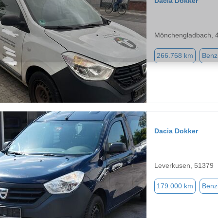
Dacia Dokker
Mönchengladbach, 
266.768 km
Benz
Dacia Dokker
Leverkusen, 51379
179.000 km
Benz