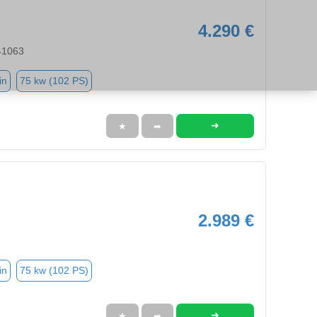
4.290 €
41063
in
75 kw (102 PS)
➜
★
➦
2.989 €
in
75 kw (102 PS)
➜
★
➦