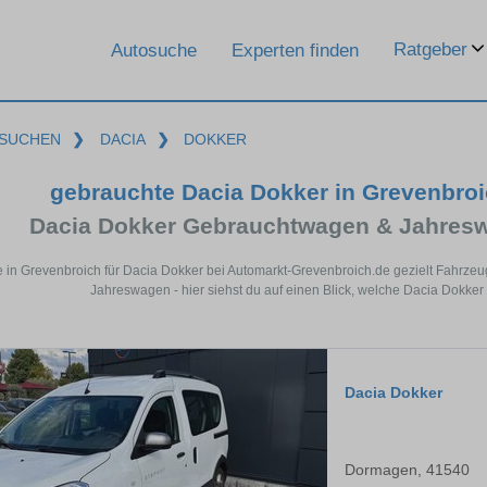
Ratgeber
Autosuche
Experten finden
SUCHEN
❯
DACIA
❯
DOKKER
gebrauchte Dacia Dokker in Grevenbro
Dacia Dokker Gebrauchtwagen & Jahresw
e in Grevenbroich für Dacia Dokker bei Automarkt-Grevenbroich.de gezielt Fahrze
Jahreswagen - hier siehst du auf einen Blick, welche Dacia Dokker
Dacia Dokker
Dormagen, 41540