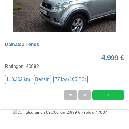
Daihatsu Terios
4.999 €
Ratingen, 40882
113.202 km
Benzin
77 kw (105 PS)
➜
★
➦