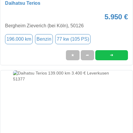
Daihatsu Terios
5.950 €
Bergheim Zieverich (bei Köln), 50126
196.000 km
Benzin
77 kw (105 PS)
➜
★
➦