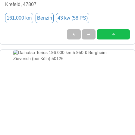
Krefeld, 47807
161.000 km
Benzin
43 kw (58 PS)
➜
★
➦