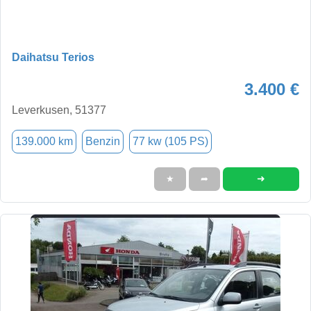
Daihatsu Terios
3.400 €
Leverkusen, 51377
139.000 km
Benzin
77 kw (105 PS)
➜
★
➦