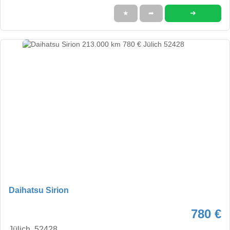
➜
★
➦
Daihatsu Sirion
780 €
Jülich, 52428