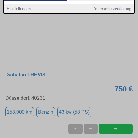
Einstellungen
Datenschutzerklärung
Daihatsu TREVIS
750 €
Düsseldorf, 40231
158.000 km
Benzin
43 kw (58 PS)
➜
★
➦