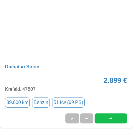
Daihatsu Sirion
2.899 €
Krefeld, 47807
89.000 km
Benzin
51 kw (69 PS)
➜
★
➦