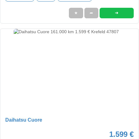
➜
★
➦
Daihatsu Cuore
1.599 €