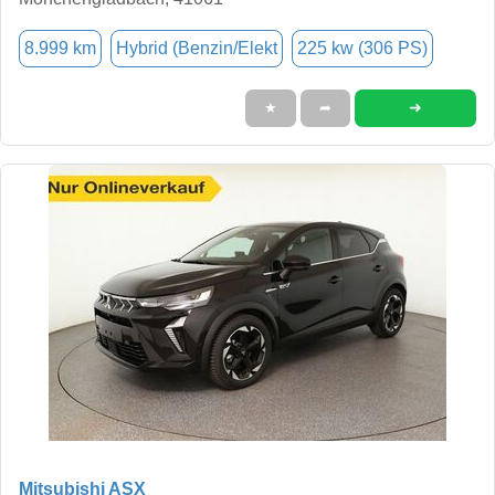
8.999 km
Hybrid (Benzin/Elekt
225 kw (306 PS)
➜
★
➦
Mitsubishi ASX