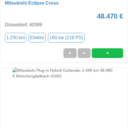
Mitsubishi Eclipse Cross
48.470 €
Düsseldorf, 40599
1.250 km
Elektro
160 kw (218 PS)
➜
★
➦