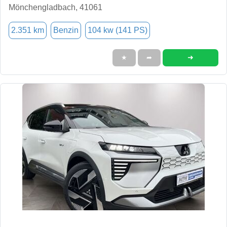
Mönchengladbach, 41061
2.351 km
Benzin
104 kw (141 PS)
➜
★
➦