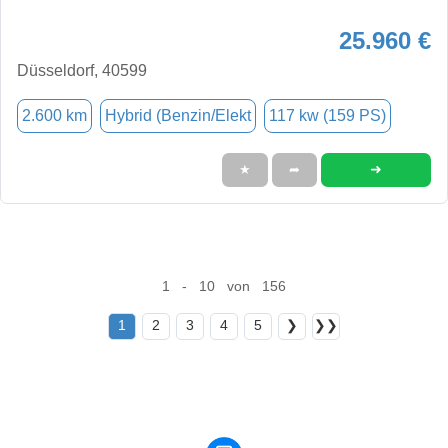
25.960 €
Düsseldorf, 40599
2.600 km
Hybrid (Benzin/Elekt
117 kw (159 PS)
➜
★
➦
1 - 10 von 156
1
2
3
4
5
❯
❯❯