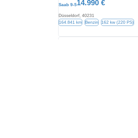
14.990 €
Saab 9-5
Düsseldorf, 40231
164.841 km
Benzin
162 kw (220 PS)
10.900 €
Saab 9-3
Düsseldorf, 40235