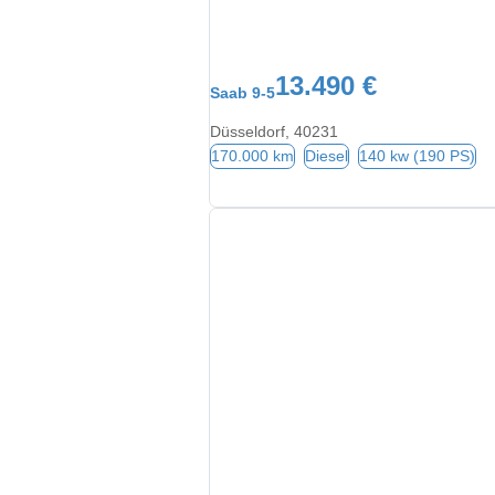
13.490 €
Saab 9-5
Düsseldorf, 40231
170.000 km
Diesel
140 kw (190 PS)