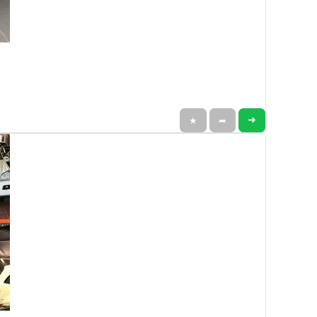
➜
★
➦