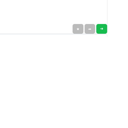
➜
★
➦