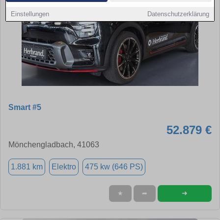
Einstellungen
Datenschutzerklärung
Smart #5
52.879 €
Mönchengladbach, 41063
1.881 km
Elektro
475 kw (646 PS)
➜
★
➦