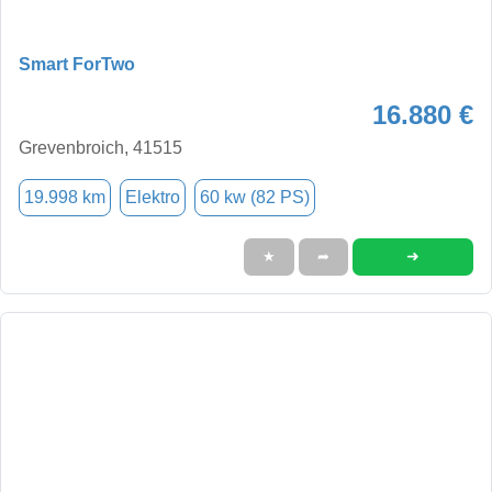
Smart ForTwo
16.880 €
Grevenbroich, 41515
19.998 km
Elektro
60 kw (82 PS)
➜
★
➦