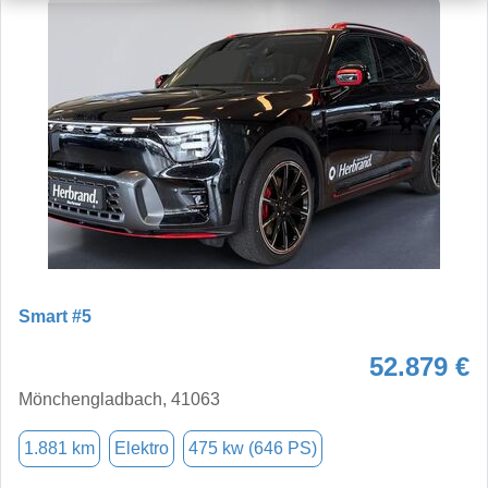
Smart #5
52.879 €
Mönchengladbach, 41063
1.881 km
Elektro
475 kw (646 PS)