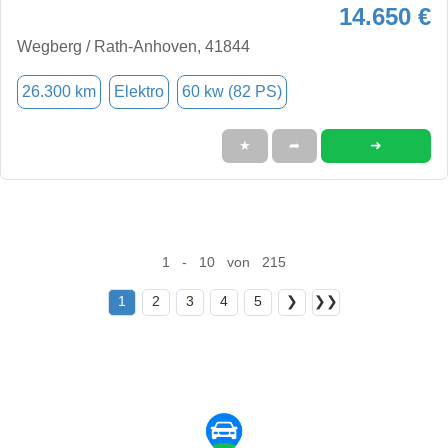
14.650 €
Wegberg / Rath-Anhoven, 41844
26.300 km
Elektro
60 kw (82 PS)
➜
★
➦
1 - 10 von 215
1
2
3
4
5
❯
❯❯