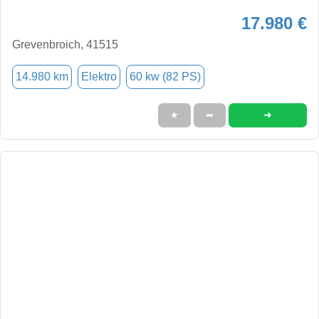
17.980 €
Grevenbroich, 41515
14.980 km
Elektro
60 kw (82 PS)
➜
★
➦