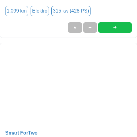
1.099 km
Elektro
315 kw (428 PS)
➜
★
➦
Smart ForTwo