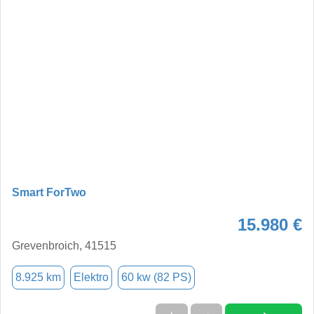
Smart ForTwo
15.980 €
Grevenbroich, 41515
8.925 km
Elektro
60 kw (82 PS)