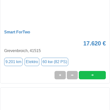
Smart ForTwo
17.620 €
Grevenbroich, 41515
9.201 km
Elektro
60 kw (82 PS)
➜
★
➦