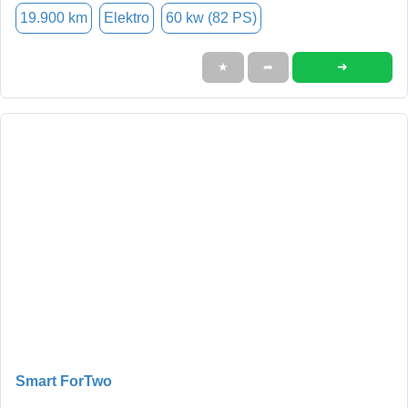
19.900 km
Elektro
60 kw (82 PS)
➜
★
➦
Smart ForTwo