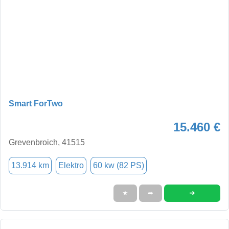
Smart ForTwo
15.460 €
Grevenbroich, 41515
13.914 km
Elektro
60 kw (82 PS)
➜
★
➦