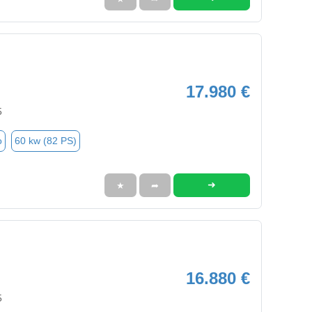
17.980 €
5
o
60 kw (82 PS)
➜
★
➦
16.880 €
5