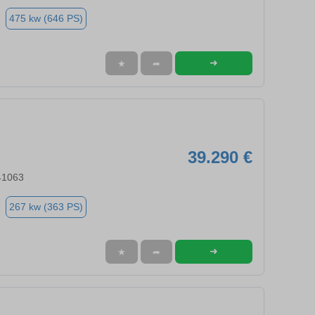
475 kw (646 PS)
➜
★
➦
39.290 €
41063
267 kw (363 PS)
➜
★
➦