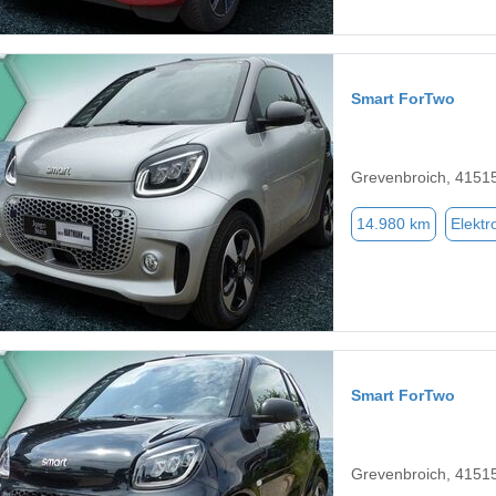
Smart ForTwo
Grevenbroich, 4151
14.980 km
Elektr
Smart ForTwo
Grevenbroich, 4151