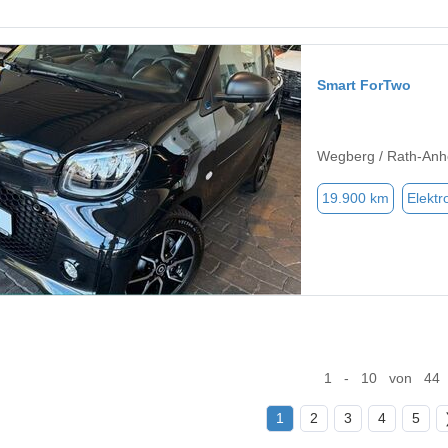
Smart ForTwo
Wegberg / Rath-Anh
19.900 km
Elektr
1 - 10 von 44
1
2
3
4
5