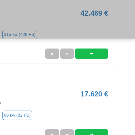
42.469 €
315 kw (428 PS)
➜
★
➦
17.620 €
5
60 kw (82 PS)
➜
★
➦