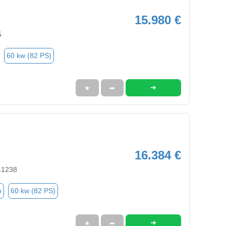
15.980 €
5
60 kw (82 PS)
➜
★
➦
16.384 €
41238
o
60 kw (82 PS)
➜
★
➦