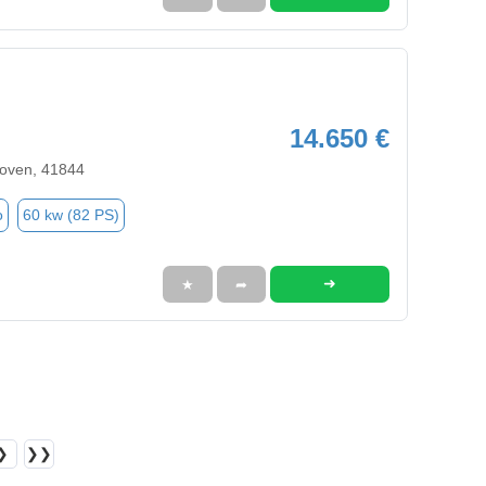
14.650 €
oven, 41844
o
60 kw (82 PS)
➜
★
➦
❯
❯❯