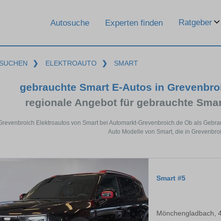
Ratgeber
Autosuche
Experten finden
SUCHEN
❯
ELEKTROAUTO
❯
SMART
gebrauchte Smart E-Autos in Grevenbr
regionale Angebot für gebrauchte Smar
Grevenbroich Elektroautos von Smart bei Automarkt-Grevenbroich.de Ob als Gebrau
Auto Modelle von Smart, die in Grevenbroi
Smart #5
Mönchengladbach, 