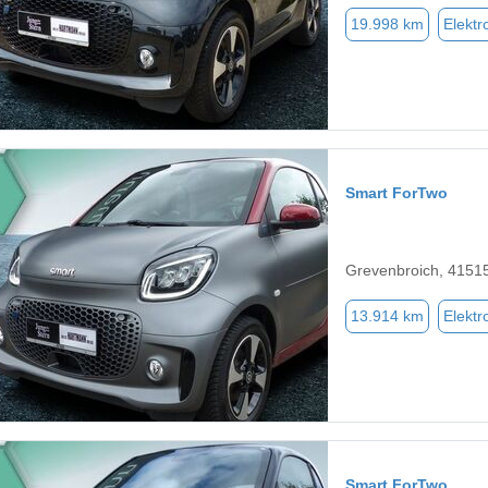
19.998 km
Elektr
Smart ForTwo
Grevenbroich, 4151
13.914 km
Elektr
Smart ForTwo