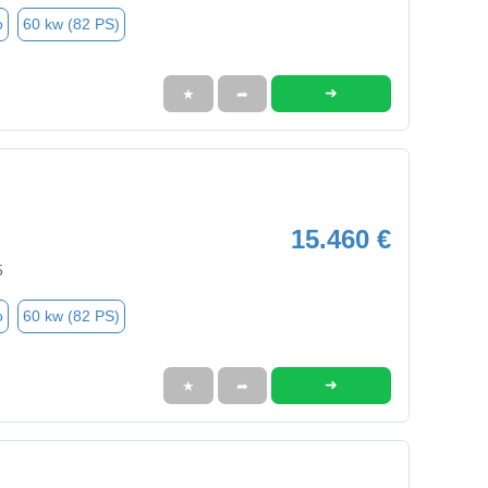
o
60 kw (82 PS)
➜
★
➦
15.460 €
5
o
60 kw (82 PS)
➜
★
➦