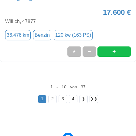
17.600 €
Willich, 47877
36.476 km
Benzin
120 kw (163 PS)
➜
★
➦
1 - 10 von 37
1
2
3
4
❯
❯❯