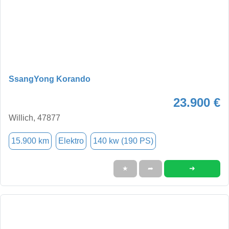
SsangYong Korando
23.900 €
Willich, 47877
15.900 km
Elektro
140 kw (190 PS)
➜
★
➦