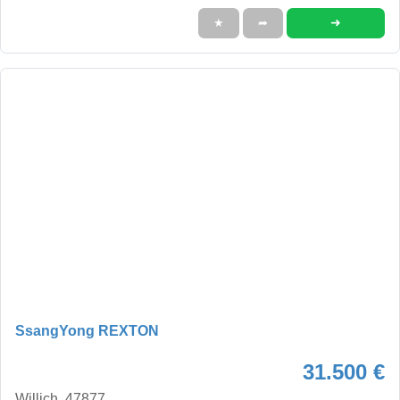
➜
★
➦
SsangYong REXTON
31.500 €
Willich, 47877