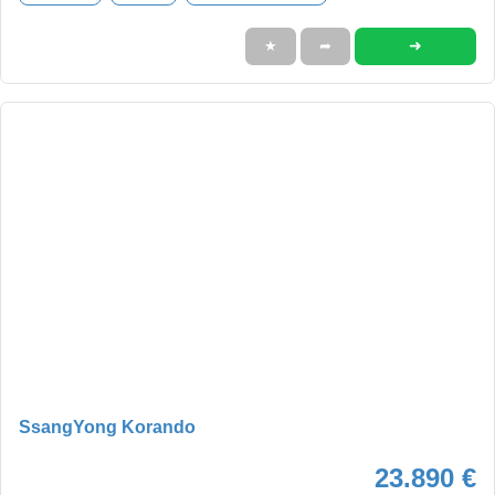
➜
★
➦
SsangYong Korando
23.890 €