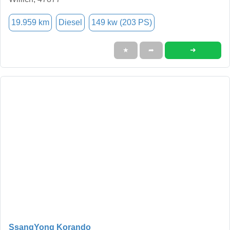
19.959 km
Diesel
149 kw (203 PS)
➜
★
➦
SsangYong Korando