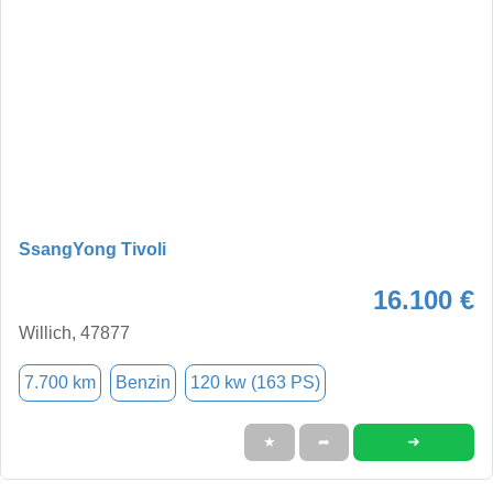
SsangYong Tivoli
16.100 €
Willich, 47877
7.700 km
Benzin
120 kw (163 PS)
➜
★
➦