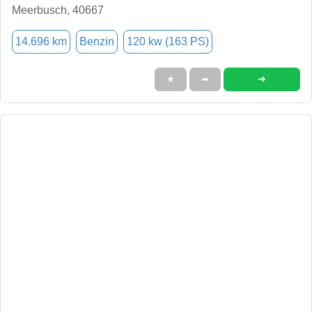
Meerbusch, 40667
14.696 km
Benzin
120 kw (163 PS)
➜
★
➦