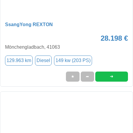
SsangYong REXTON
28.198 €
Mönchengladbach, 41063
129.963 km
Diesel
149 kw (203 PS)
➜
★
➦