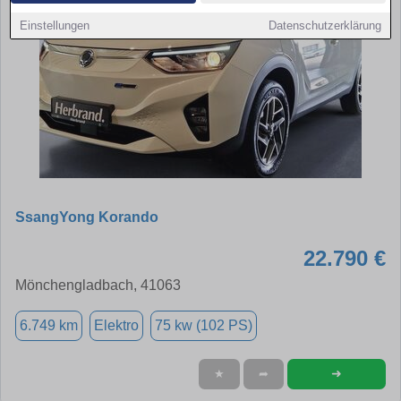
Einstellungen
Datenschutzerklärung
SsangYong Korando
22.790 €
Mönchengladbach, 41063
6.749 km
Elektro
75 kw (102 PS)
➜
★
➦