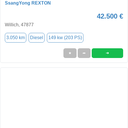
SsangYong REXTON
42.500 €
Willich, 47877
3.050 km
Diesel
149 kw (203 PS)
➜
★
➦