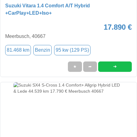
Suzuki Vitara 1.4 Comfort A/T Hybrid
+CarPlay+LED+Iso+
17.890 €
Meerbusch, 40667
81.468 km
Benzin
95 kw (129 PS)
➜
★
➦