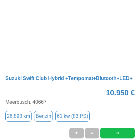
Suzuki Swift Club Hybrid +Tempomat+Blutooth+LED+
10.950 €
Meerbusch, 40667
26.893 km
Benzin
61 kw (83 PS)
➜
★
➦