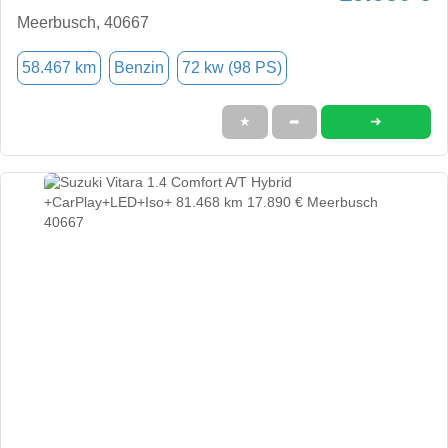
Meerbusch, 40667
58.467 km
Benzin
72 kw (98 PS)
➜
★
➦