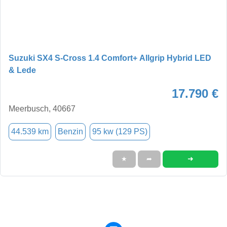
Suzuki SX4 S-Cross 1.4 Comfort+ Allgrip Hybrid LED
& Lede
17.790 €
Meerbusch, 40667
44.539 km
Benzin
95 kw (129 PS)
➜
★
➦