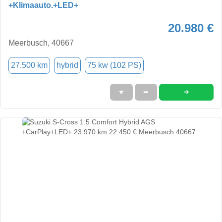
+Klimaauto.+LED+
20.980 €
Meerbusch, 40667
27.500 km
hybrid
75 kw (102 PS)
➜
★
➦