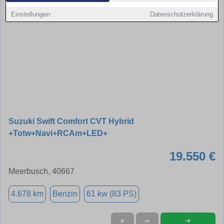
Einstellungen
Datenschutzerklärung
Suzuki Swift Comfort CVT Hybrid
+Totw+Navi+RCAm+LED+
19.550 €
Meerbusch, 40667
4.678 km
Benzin
61 kw (83 PS)
➜
★
➦