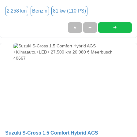
2.258 km
Benzin
81 kw (110 PS)
➜
★
➦
Suzuki S-Cross 1.5 Comfort Hybrid AGS