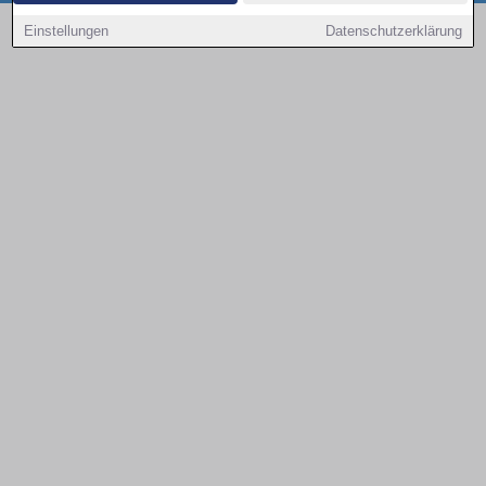
Copyright © 2000 - 2026 | 1A Infosysteme GmbH | Content by: 1a-sites-autos
Einstellungen
Datenschutzerklärung
09.08.2026