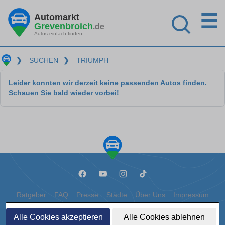
☰
Automarkt
Grevenbroich
.de
Autos einfach finden
❯
SUCHEN
❯
TRIUMPH
Leider konnten wir derzeit keine passenden Autos finden.
Schauen Sie bald wieder vorbei!
Ratgeber
FAQ
Presse
Städte
Über Uns
Impressum
Datenschutz
Cookies
Alle Cookies akzeptieren
Alle Cookies ablehnen