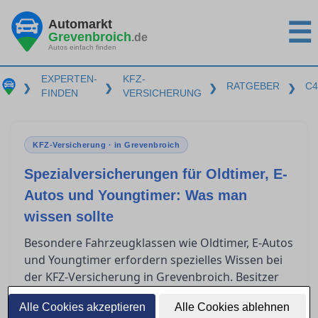
Automarkt
☰
Grevenbroich
.de
Autos einfach finden
EXPERTEN-
KFZ-
RATGEBER
C4
❯
❯
❯
❯
FINDEN
VERSICHERUNG
KFZ-Versicherung · in Grevenbroich
Spezialversicherungen für Oldtimer, E-
Autos und Youngtimer: Was man
wissen sollte
Besondere Fahrzeugklassen wie Oldtimer, E-Autos
und Youngtimer erfordern spezielles Wissen bei
der KFZ-Versicherung in Grevenbroich. Besitzer
solcher Fahrzeuge stehen oft vor der
Alle Cookies akzeptieren
Alle Cookies ablehnen
Herausforderung, die passende Versicherung zu