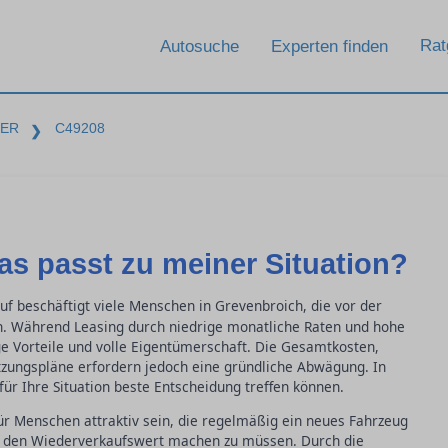
Rat
Autosuche
Experten finden
BER
C49208
❯
as passt zu meiner Situation?
f beschäftigt viele Menschen in Grevenbroich, die vor der
n. Während Leasing durch niedrige monatliche Raten und hohe
stige Vorteile und volle Eigentümerschaft. Die Gesamtkosten,
tzungspläne erfordern jedoch eine gründliche Abwägung. In
für Ihre Situation beste Entscheidung treffen können.
ür Menschen attraktiv sein, die regelmäßig ein neues Fahrzeug
r den Wiederverkaufswert machen zu müssen. Durch die