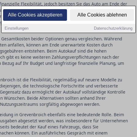
inanzielle Flexibilität, jedoch besitzen Sie das Auto am Ende der
auf eines Fahrzeugs in der Regel höhere Anfangskosten mit sich,
Alle Cookies akzeptieren
Alle Cookies ablehnen
sparungen. Für Selbstständige und Unternehmen bietet Leasing
 genau geprüft werden sollten, um deren Nutzen richtig
Einstellungen
Datenschutzerklärung
ie Gesamtkosten beider Optionen genau vergleichen. Während
aten anfallen, können am Ende unerwartete Kosten durch
gsgebühren entstehen. Beim Autokauf sind die hohen
och gibt es keine weiteren Zahlungsverpflichtungen nach der
n Bezug auf Ihr Budget und langfristige finanzielle Planung, um
nbroich ist die Flexibilität, regelmäßig auf neuere Modelle zu
 diejenigen, die technologische Fortschritte und verbesserte
egensatz dazu ermöglicht der Autokauf vollständige Kontrolle
 Wünschen. Beide Alternativen sollten anhand Ihrer
n Nutzungszeitraums sorgfältig abgewogen werden.
heidung in Grevenbroich ebenfalls eine bedeutende Rolle. Beim
bsausgaben abgesetzt werden, was insbesondere für Unternehmen
rseits bedeutet der Kauf eines Fahrzeugs, dass Sie
achen können. Ein ausführliches Gespräch mit einem