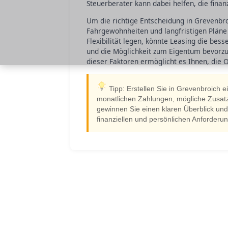
Steuerberater kann dabei helfen, die finan
Um die richtige Entscheidung in Grevenbroic
Fahrgewohnheiten und langfristigen Pläne
Flexibilität legen, könnte Leasing die bess
und die Möglichkeit zum Eigentum bevorzug
dieser Faktoren ermöglicht es Ihnen, die 
Tipp: Erstellen Sie in Grevenbroich e
monatlichen Zahlungen, mögliche Zusatzk
gewinnen Sie einen klaren Überblick und 
finanziellen und persönlichen Anforderun