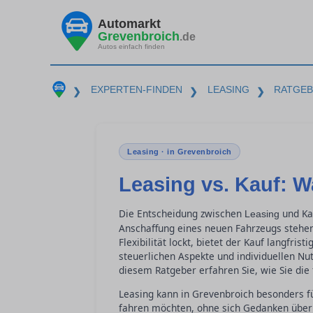
Automarkt
Grevenbroich
.de
Autos einfach finden
EXPERTEN-FINDEN
LEASING
RATGE
❯
❯
❯
Leasing · in Grevenbroich
Leasing vs. Kauf: W
Die Entscheidung zwischen
und Kau
Leasing
Anschaffung eines neuen Fahrzeugs stehe
Flexibilität lockt, bietet der Kauf langfri
steuerlichen Aspekte und individuellen Nu
diesem Ratgeber erfahren Sie, wie Sie die 
Leasing kann in Grevenbroich besonders f
fahren möchten, ohne sich Gedanken übe