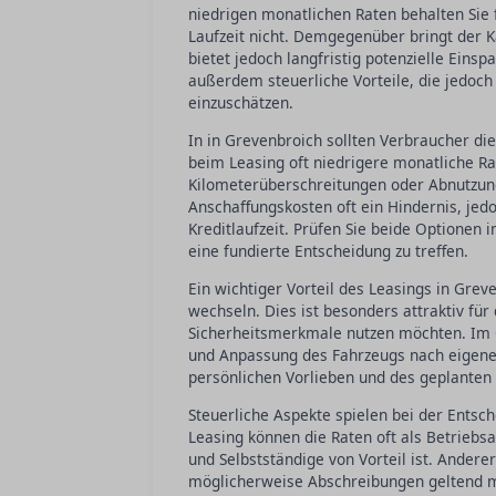
niedrigen monatlichen Raten behalten Sie f
Laufzeit nicht. Demgegenüber bringt der K
bietet jedoch langfristig potenzielle Ein
außerdem steuerliche Vorteile, die jedoch
einzuschätzen.
In in Grevenbroich sollten Verbraucher d
beim Leasing oft niedrigere monatliche R
Kilometerüberschreitungen oder Abnutzun
Anschaffungskosten oft ein Hindernis, jed
Kreditlaufzeit. Prüfen Sie beide Optionen i
eine fundierte Entscheidung zu treffen.
Ein wichtiger Vorteil des Leasings in Greve
wechseln. Dies ist besonders attraktiv für
Sicherheitsmerkmale nutzen möchten. Im G
und Anpassung des Fahrzeugs nach eigenen
persönlichen Vorlieben und des geplante
Steuerliche Aspekte spielen bei der Entsc
Leasing können die Raten oft als Betrie
und Selbstständige von Vorteil ist. Andere
möglicherweise Abschreibungen geltend m