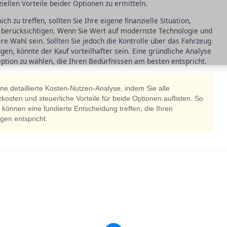
ziellen Vorteile beider Optionen zu ermitteln.
h zu treffen, sollten Sie Ihre eigene finanzielle Situation,
 berücksichtigen. Wenn Sie Wert auf modernste Technologie und
ere Wahl sein. Sollten Sie jedoch die Kontrolle über das Fahrzeug
en, könnte der Kauf vorteilhafter sein. Eine gründliche Analyse
Option zu wählen, die Ihren Bedürfnissen am besten entspricht.
ine detaillierte Kosten-Nutzen-Analyse, indem Sie alle
osten und steuerliche Vorteile für beide Optionen auflisten. So
können eine fundierte Entscheidung treffen, die Ihren
gen entspricht.