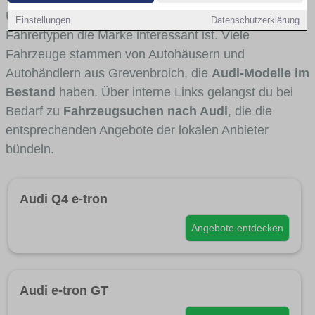
Umlandverkehr zu sehen sind und für welche
Einstellungen
Datenschutzerklärung
Fahrertypen die Marke interessant ist. Viele
Fahrzeuge stammen von Autohäusern und
Autohändlern aus Grevenbroich, die
Audi-Modelle im
Bestand
haben. Über interne Links gelangst du bei
Bedarf zu
Fahrzeugsuchen nach Audi
, die die
entsprechenden Angebote der lokalen Anbieter
bündeln.
Audi Q4 e-tron
Angebote entdecken
Audi e-tron GT