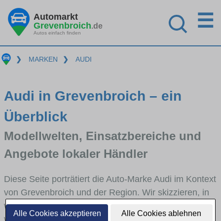
☰
Automarkt
Grevenbroich
.de
Autos einfach finden
❯
MARKEN
❯
AUDI
Audi in Grevenbroich – ein
Überblick
Modellwelten, Einsatzbereiche und
Angebote lokaler Händler
Diese Seite porträtiert die Auto-Marke Audi im Kontext
von Grevenbroich und der Region. Wir skizzieren, in
welchen Fahrzeugklassen Audi stark vertreten ist,
Alle Cookies akzeptieren
Alle Cookies ablehnen
welche Modellreihen häufig im Stadt- und