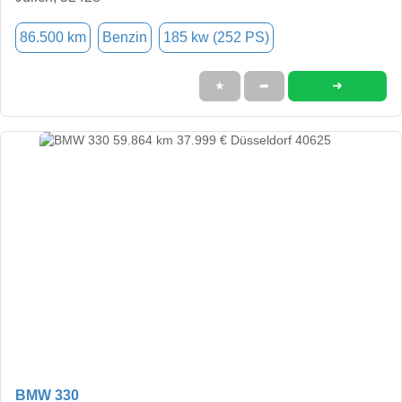
86.500 km
Benzin
185 kw (252 PS)
➜
★
➦
BMW 330