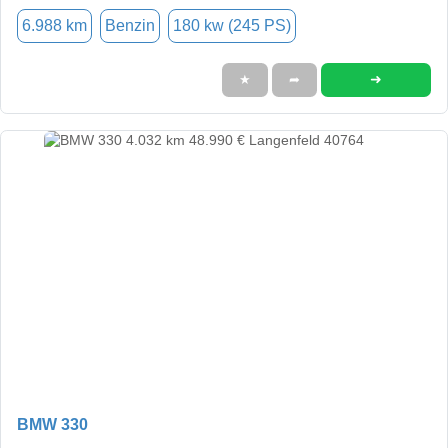
6.988 km
Benzin
180 kw (245 PS)
➜
★
➦
BMW 330