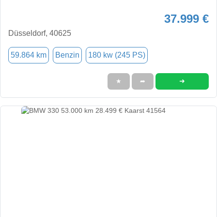
37.999 €
Düsseldorf, 40625
59.864 km
Benzin
180 kw (245 PS)
➜
★
➦