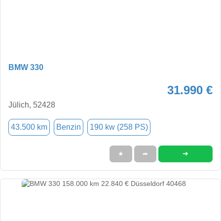
BMW 330
31.990 €
Jülich, 52428
43.500 km
Benzin
190 kw (258 PS)
➜
★
➦