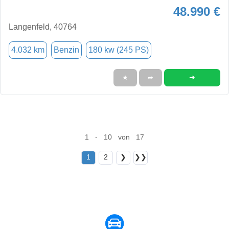
48.990 €
Langenfeld, 40764
4.032 km
Benzin
180 kw (245 PS)
➜
★
➦
1 - 10 von 17
1
2
❯
❯❯