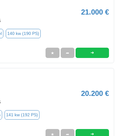
21.000 €
5
l
140 kw (190 PS)
➜
★
➦
20.200 €
5
n
141 kw (192 PS)
➜
★
➦