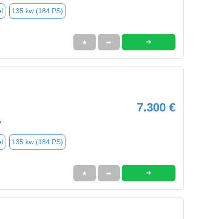
l
135 kw (184 PS)
➜
★
➦
7.300 €
5
l
135 kw (184 PS)
➜
★
➦