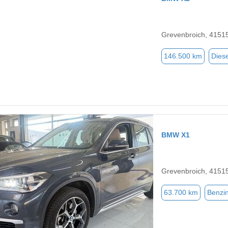
Grevenbroich, 4151
146.500 km
Diese
BMW X1
Grevenbroich, 4151
63.700 km
Benzi