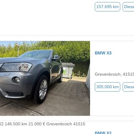
157.695 km
Diese
BMW X3
Grevenbroich, 4151
305.000 km
Diese
BMW X2