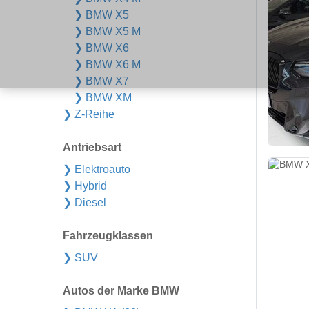
❯ BMW X5
❯ BMW X5 M
❯ BMW X6
❯ BMW X6 M
❯ BMW X7
❯ BMW XM
❯ Z-Reihe
Antriebsart
❯ Elektroauto
❯ Hybrid
❯ Diesel
Fahrzeugklassen
❯ SUV
Autos der Marke BMW