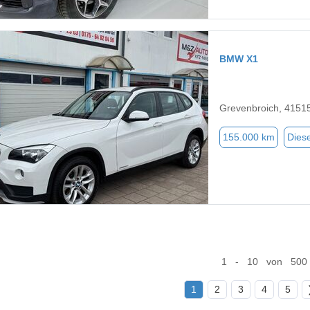
BMW X1
Grevenbroich, 4151
155.000 km
Diese
1 - 10 von 500
1
2
3
4
5