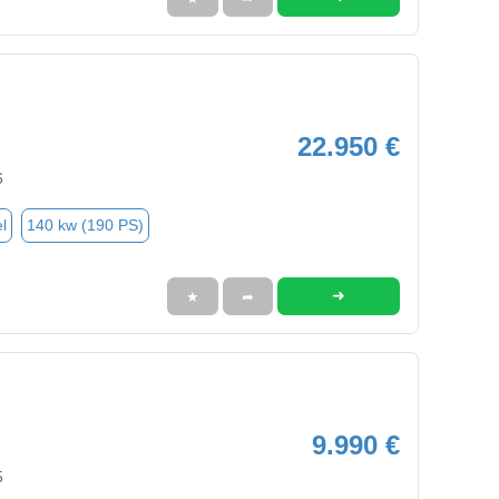
22.950 €
6
l
140 kw (190 PS)
➜
★
➦
9.990 €
5