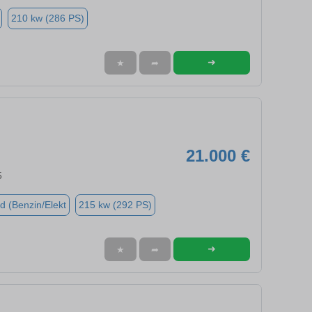
210 kw (286 PS)
➜
★
➦
21.000 €
5
d (Benzin/Elekt
215 kw (292 PS)
➜
★
➦