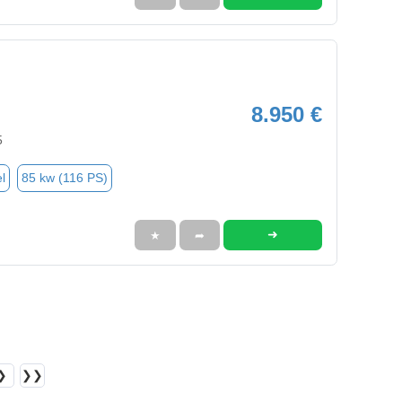
8.950 €
5
l
85 kw (116 PS)
➜
★
➦
❯
❯❯