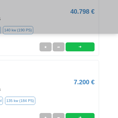
40.798 €
5
140 kw (190 PS)
➜
★
➦
7.200 €
6
l
135 kw (184 PS)
➜
★
➦