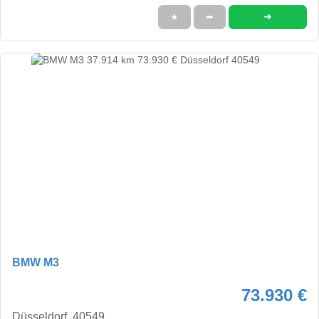
➜
★
➦
BMW M3
73.930 €
Düsseldorf, 40549