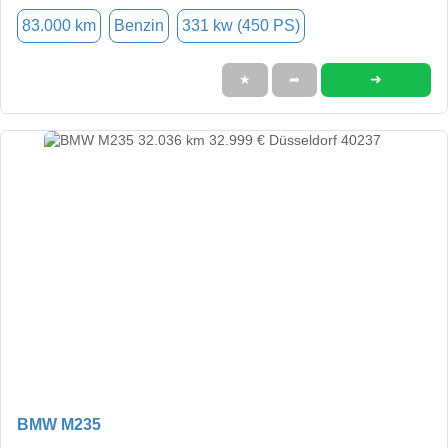
83.000 km
Benzin
331 kw (450 PS)
➜
★
➦
BMW M235