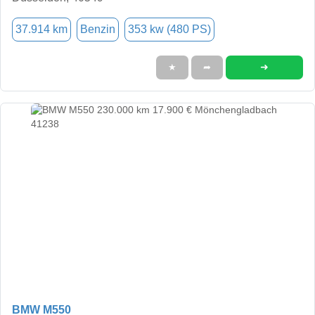
37.914 km
Benzin
353 kw (480 PS)
➜
★
➦
BMW M550