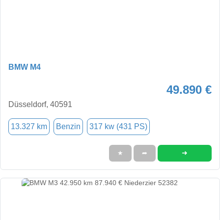
BMW M4
49.890 €
Düsseldorf, 40591
13.327 km
Benzin
317 kw (431 PS)
➜
★
➦