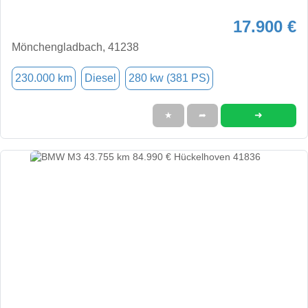
17.900 €
Mönchengladbach, 41238
230.000 km
Diesel
280 kw (381 PS)
➜
★
➦