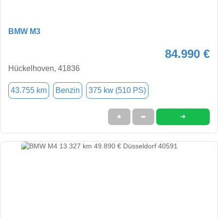
BMW M3
84.990 €
Hückelhoven, 41836
43.755 km
Benzin
375 kw (510 PS)
➜
★
➦