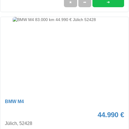
➜
★
➦
BMW M4
44.990 €
Jülich, 52428