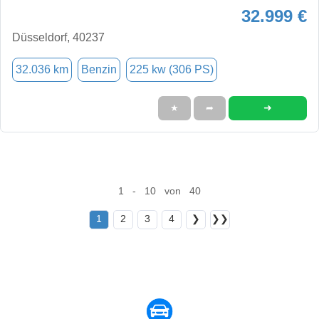
32.999 €
Düsseldorf, 40237
32.036 km
Benzin
225 kw (306 PS)
➜
★
➦
1 - 10 von 40
1
2
3
4
❯
❯❯