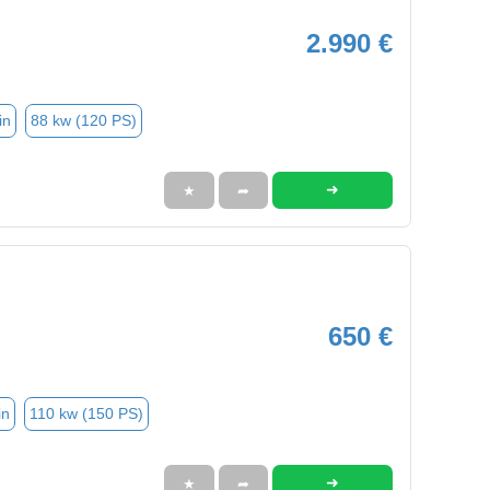
2.990 €
in
88 kw (120 PS)
➜
★
➦
650 €
in
110 kw (150 PS)
➜
★
➦