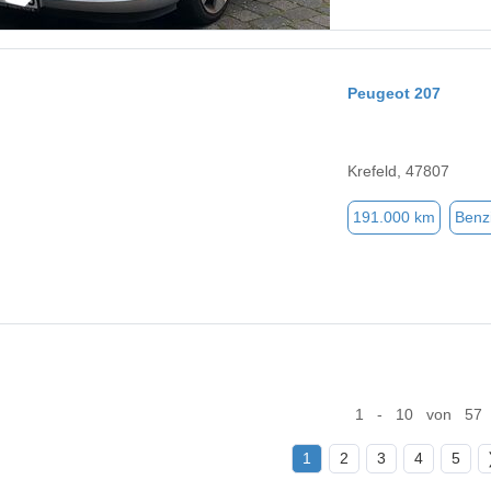
Peugeot 207
Krefeld, 47807
191.000 km
Benz
1 - 10 von 57
1
2
3
4
5