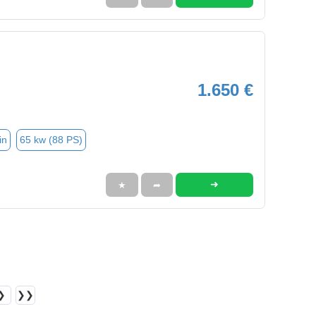
1.650 €
in
65 kw (88 PS)
➜
★
➦
❯
❯❯