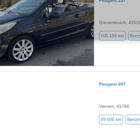
Peugeot 207
Grevenbroich, 4151
105.196 km
Benz
Peugeot 207
Viersen, 41748
99.000 km
Benzi