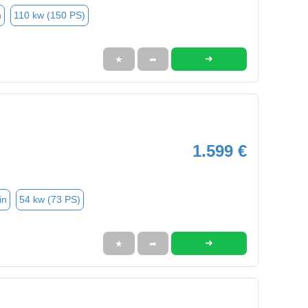
n
110 kw (150 PS)
➜
★
➦
1.599 €
in
54 kw (73 PS)
➜
★
➦