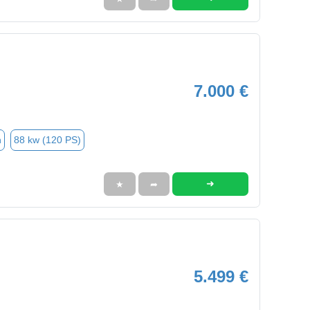
7.000 €
n
88 kw (120 PS)
➜
★
➦
5.499 €