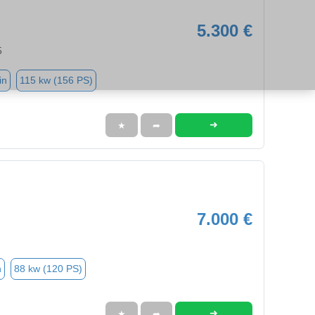
5.300 €
5
in
115 kw (156 PS)
➜
★
➦
7.000 €
n
88 kw (120 PS)
➜
★
➦