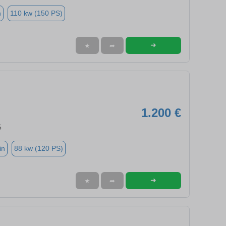
n
110 kw (150 PS)
➜
★
➦
1.200 €
5
in
88 kw (120 PS)
➜
★
➦