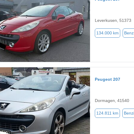
Leverkusen, 51373
134.000 km
Benz
Peugeot 207
Dormagen, 41540
124.811 km
Benz