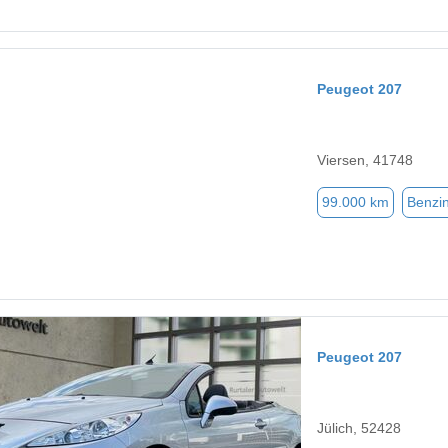
Peugeot 207
Viersen, 41748
99.000 km
Benzi
Peugeot 207
Jülich, 52428