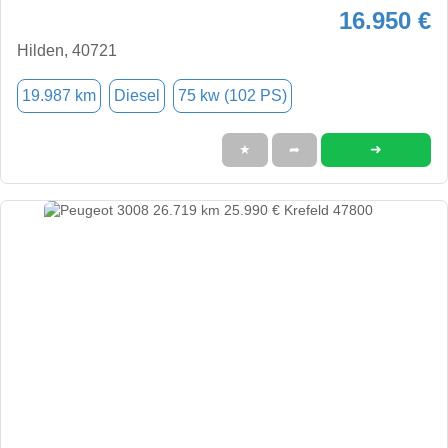
16.950 €
Hilden, 40721
19.987 km
Diesel
75 kw (102 PS)
➜
★
➦