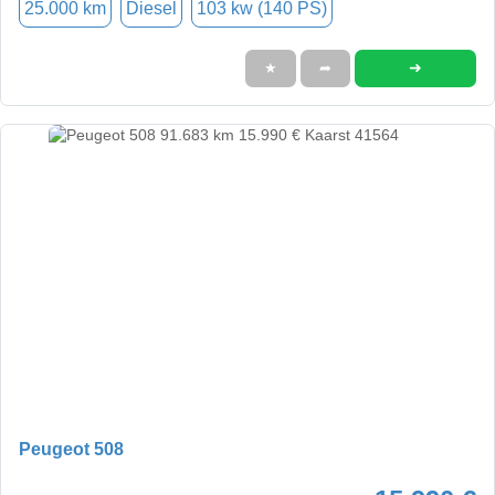
25.000 km
Diesel
103 kw (140 PS)
➜
★
➦
Peugeot 508