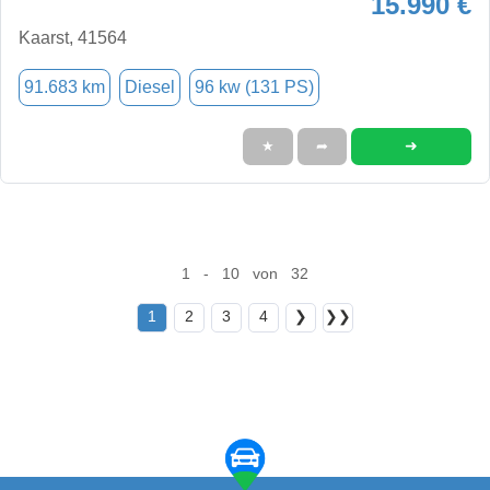
15.990 €
Kaarst, 41564
91.683 km
Diesel
96 kw (131 PS)
➜
★
➦
1 - 10 von 32
1
2
3
4
❯
❯❯