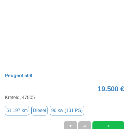
Peugeot 508
19.500 €
Krefeld, 47805
51.197 km
Diesel
96 kw (131 PS)
➜
★
➦