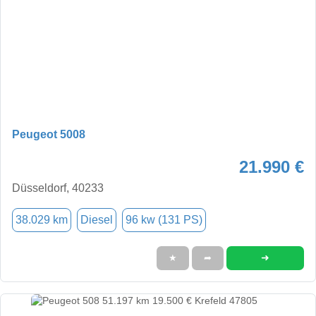
Peugeot 5008
21.990 €
Düsseldorf, 40233
38.029 km
Diesel
96 kw (131 PS)
➜
★
➦