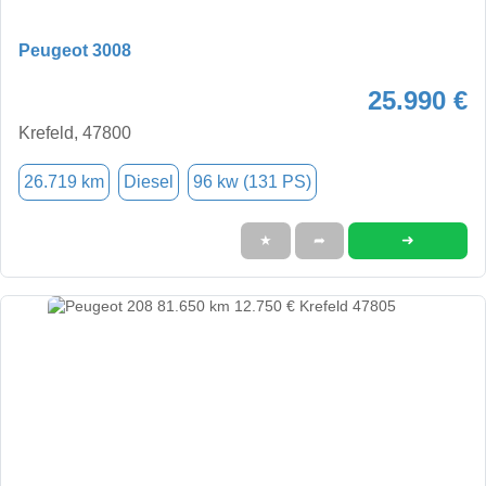
Peugeot 3008
25.990 €
Krefeld, 47800
26.719 km
Diesel
96 kw (131 PS)
➜
★
➦