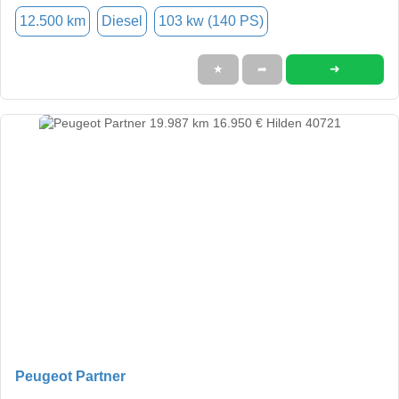
12.500 km
Diesel
103 kw (140 PS)
➜
★
➦
Peugeot Partner