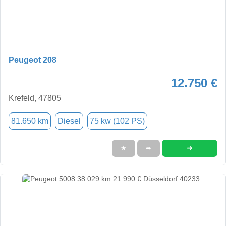
Peugeot 208
12.750 €
Krefeld, 47805
81.650 km
Diesel
75 kw (102 PS)
➜
★
➦