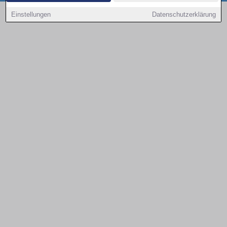
Copyright © 2000 - 2026 | 1A Infosysteme GmbH | Content by: 1a-sites-autos
Einstellungen
Datenschutzerklärung
08.08.2026