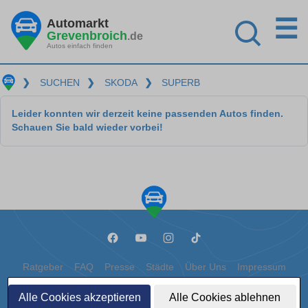
☰
Automarkt
Grevenbroich
.de
Autos einfach finden
❯
SUCHEN
❯
SKODA
❯
SUPERB
Leider konnten wir derzeit keine passenden Autos finden.
Schauen Sie bald wieder vorbei!
Ratgeber
FAQ
Presse
Städte
Über Uns
Impressum
Datenschutz
Cookies
Alle Cookies akzeptieren
Alle Cookies ablehnen