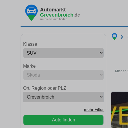
Automarkt
Grevenbroich
.de
Autos einfach finden
❯
Klasse
Marke
Mit der
Ort, Region oder PLZ
mehr Filter
Auto finden