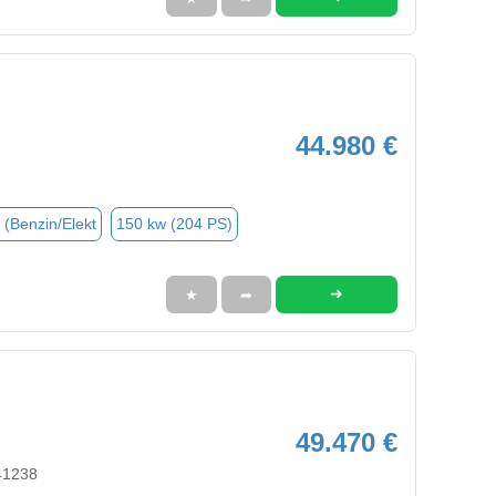
44.980 €
 (Benzin/Elekt
150 kw (204 PS)
➜
★
➦
49.470 €
41238