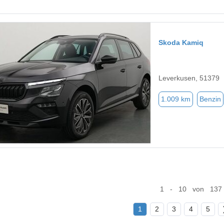
Skoda Kamiq
Leverkusen, 51379
1.009 km
Benzin
1 - 10 von 137
1
2
3
4
5