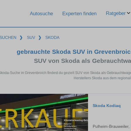
Ratgeber
Autosuche
Experten finden
SUCHEN
❯
SUV
❯
SKODA
gebrauchte Skoda SUV in Grevenbroi
SUV von Skoda als Gebrauchtw
 Skoda-Suche in Grevenbroich findest du gezielt SUV von Skoda als Gebrauchtwag
Herstellers Skoda aus dem regiona
Skoda Kodiaq
Pulheim-Brauweiler,