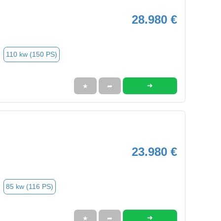
28.980 €
110 kw (150 PS)
➜
★
➦
23.980 €
85 kw (116 PS)
➜
★
➦