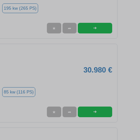
195 kw (265 PS)
➜
★
➦
30.980 €
85 kw (116 PS)
➜
★
➦