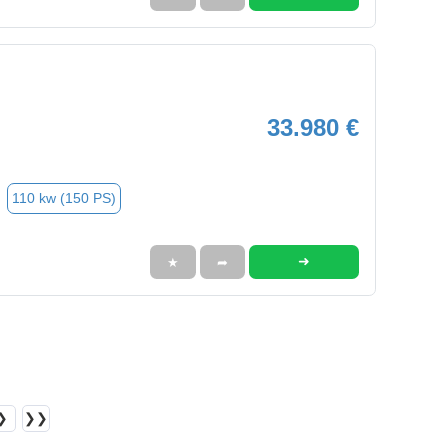
33.980 €
110 kw (150 PS)
➜
★
➦
❯
❯❯