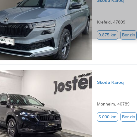
Skoda Karoq
Krefeld, 47809
9.875 km
Benzin
Skoda Karoq
Monheim, 40789
5.000 km
Benzin