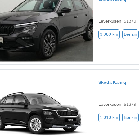
Leverkusen, 51379
3.980 km
Benzin
Skoda Kamiq
Leverkusen, 51379
1.010 km
Benzin