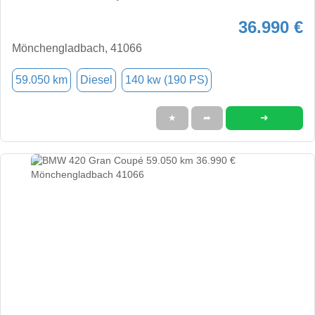
36.990 €
Mönchengladbach, 41066
59.050 km
Diesel
140 kw (190 PS)
➜
★
➦