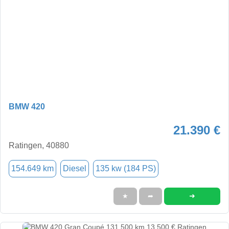
BMW 420
21.390 €
Ratingen, 40880
154.649 km
Diesel
135 kw (184 PS)
➜
★
➦