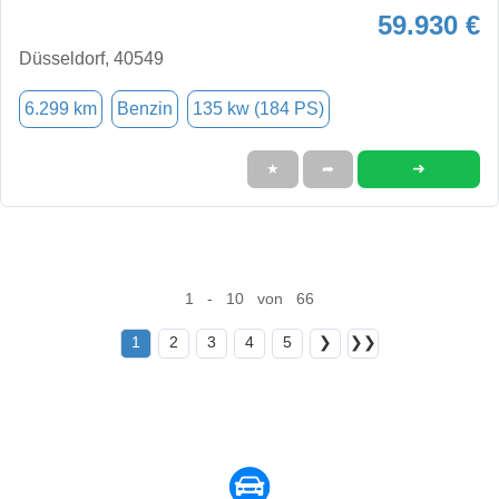
59.930 €
Düsseldorf, 40549
6.299 km
Benzin
135 kw (184 PS)
➜
★
➦
1 - 10 von 66
1
2
3
4
5
❯
❯❯