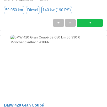
59.050 km
Diesel
140 kw (190 PS)
➜
★
➦
BMW 420 Gran Coupé