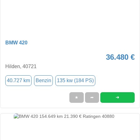
BMW 420
36.480 €
Hilden, 40721
40.727 km
Benzin
135 kw (184 PS)
➜
★
➦