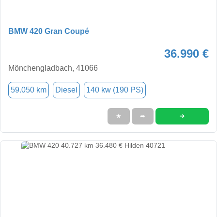
BMW 420 Gran Coupé
36.990 €
Mönchengladbach, 41066
59.050 km
Diesel
140 kw (190 PS)
➜
★
➦