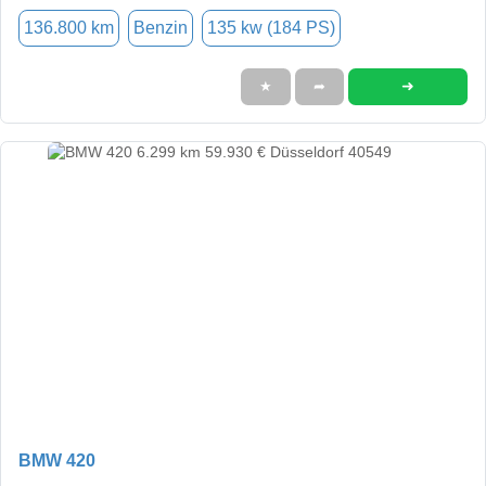
136.800 km
Benzin
135 kw (184 PS)
➜
★
➦
BMW 420