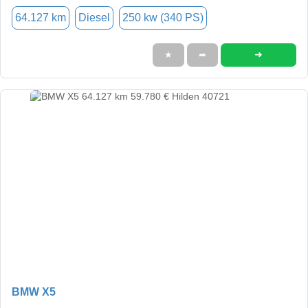
64.127 km
Diesel
250 kw (340 PS)
➜
★
➦
BMW X5