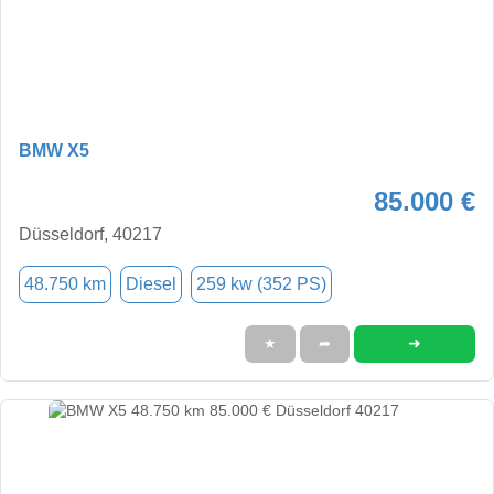
BMW X5
85.000 €
Düsseldorf, 40217
48.750 km
Diesel
259 kw (352 PS)
➜
★
➦