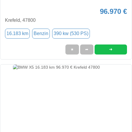
96.970 €
Krefeld, 47800
16.183 km
Benzin
390 kw (530 PS)
➜
★
➦