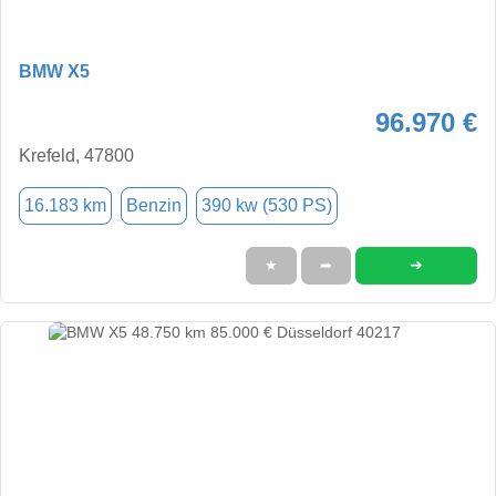
BMW X5
96.970 €
Krefeld, 47800
16.183 km
Benzin
390 kw (530 PS)
➜
★
➦