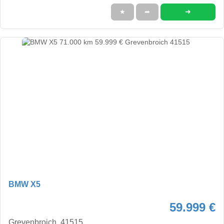
➜
★
➦
BMW X5
59.999 €
Grevenbroich, 41515