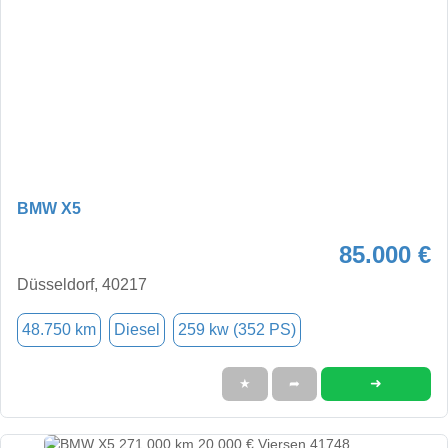
BMW X5
85.000 €
Düsseldorf, 40217
48.750 km
Diesel
259 kw (352 PS)
➜
★
➦