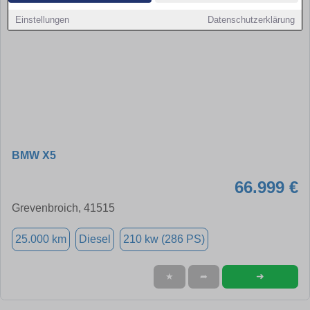
Einstellungen
Datenschutzerklärung
BMW X5
66.999 €
Grevenbroich, 41515
25.000 km
Diesel
210 kw (286 PS)
➜
★
➦