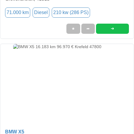
71.000 km
Diesel
210 kw (286 PS)
➜
★
➦
BMW X5