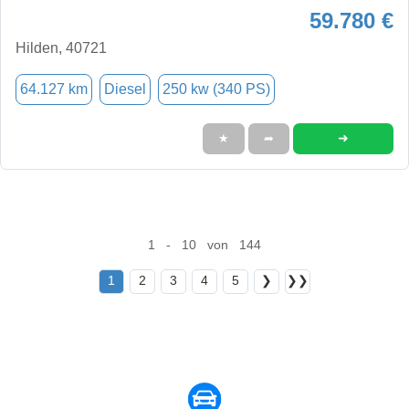
59.780 €
Hilden, 40721
64.127 km
Diesel
250 kw (340 PS)
➜
★
➦
1 - 10 von 144
1
2
3
4
5
❯
❯❯