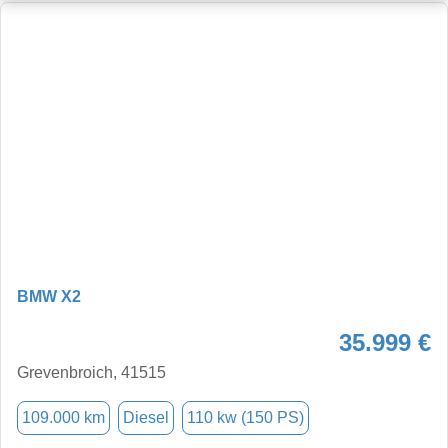
BMW X2
35.999 €
Grevenbroich, 41515
109.000 km
Diesel
110 kw (150 PS)