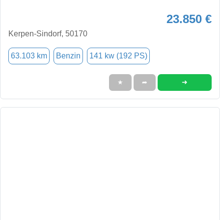
23.850 €
Kerpen-Sindorf, 50170
63.103 km
Benzin
141 kw (192 PS)
➜
★
➦