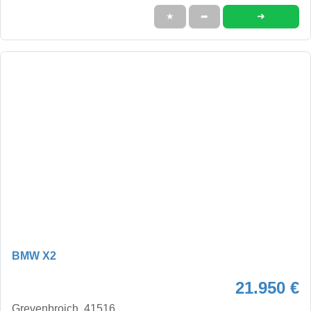
➜
★
➦
BMW X2
21.950 €
Grevenbroich, 41516