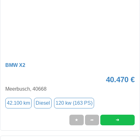
BMW X2
40.470 €
Meerbusch, 40668
42.100 km
Diesel
120 kw (163 PS)
➜
★
➦