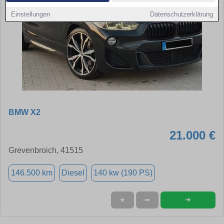
Einstellungen
Datenschutzerklärung
BMW X2
21.000 €
Grevenbroich, 41515
146.500 km
Diesel
140 kw (190 PS)
➜
★
➦