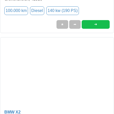
100.000 km
Diesel
140 kw (190 PS)
➜
★
➦
BMW X2