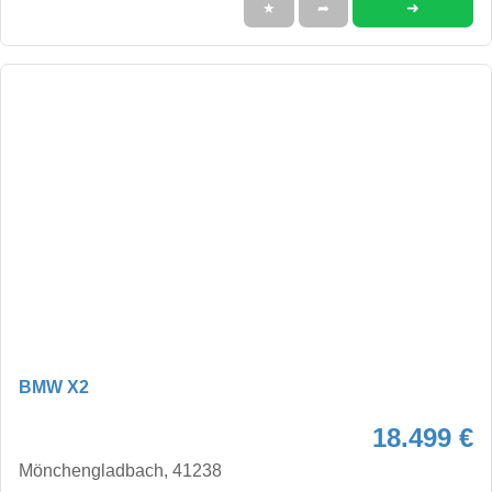
➜
★
➦
BMW X2
18.499 €
Mönchengladbach, 41238