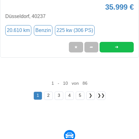
35.999 €
Düsseldorf, 40237
20.610 km
Benzin
225 kw (306 PS)
➜
★
➦
1 - 10 von 86
1
2
3
4
5
❯
❯❯