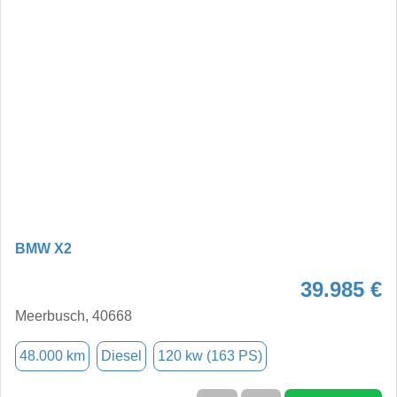
BMW X2
39.985 €
Meerbusch, 40668
48.000 km
Diesel
120 kw (163 PS)