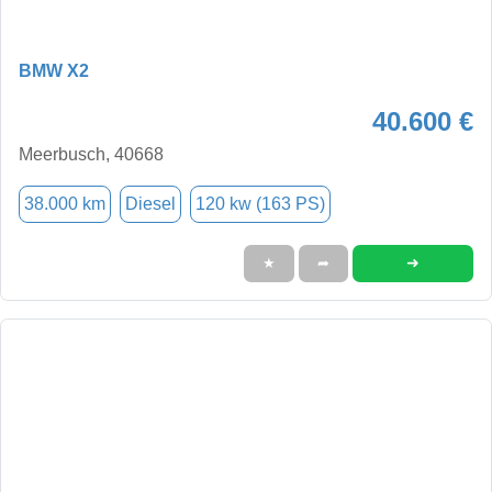
BMW X2
40.600 €
Meerbusch, 40668
38.000 km
Diesel
120 kw (163 PS)
➜
★
➦