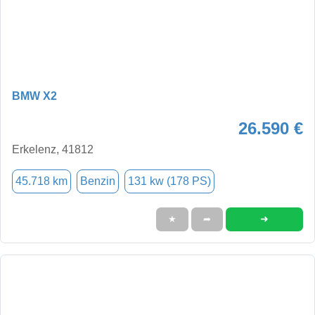
BMW X2
26.590 €
Erkelenz, 41812
45.718 km
Benzin
131 kw (178 PS)
➜
★
➦