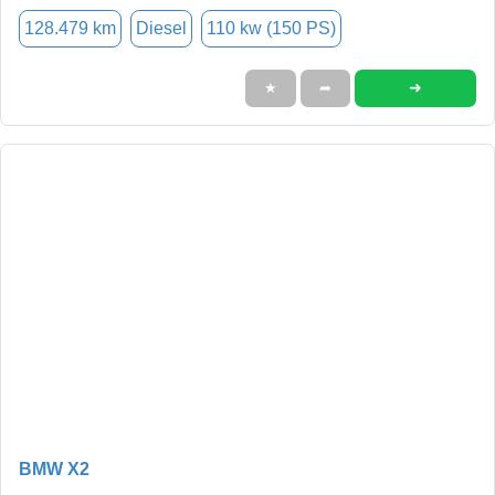
128.479 km
Diesel
110 kw (150 PS)
➜
★
➦
BMW X2