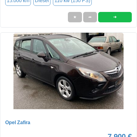
15.000 km
Diesel
110 kw (150 PS)
➜
★
➦
Opel Zafira
7.900 €