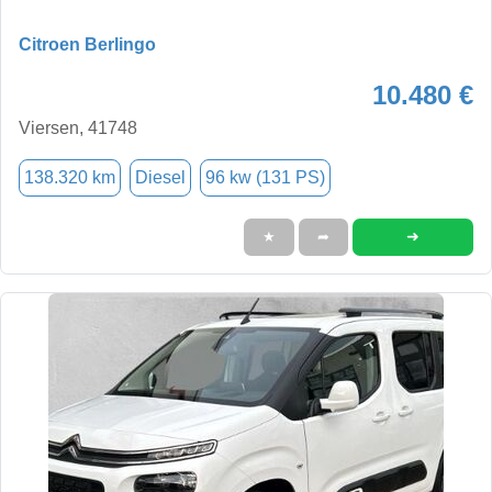
Citroen Berlingo
10.480 €
Viersen, 41748
138.320 km
Diesel
96 kw (131 PS)
➜
★
➦