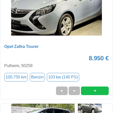
Opel Zafira Tourer
8.950 €
Pulheim, 50259
100.750 km
Benzin
103 kw (140 PS)
➜
★
➦