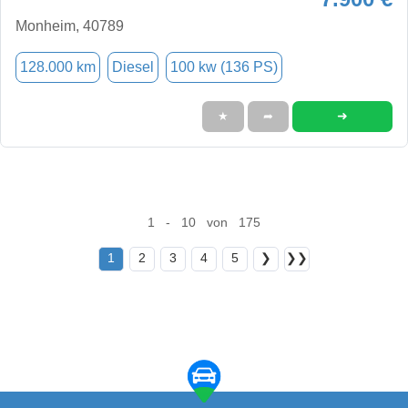
Monheim, 40789
128.000 km
Diesel
100 kw (136 PS)
➜
★
➦
1 - 10 von 175
1
2
3
4
5
❯
❯❯