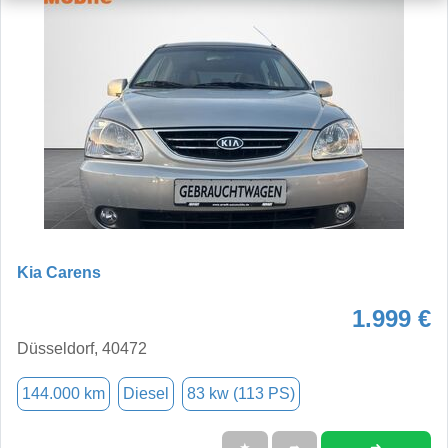
Kia Carens
1.999 €
Düsseldorf, 40472
144.000 km
Diesel
83 kw (113 PS)
➜
★
➦