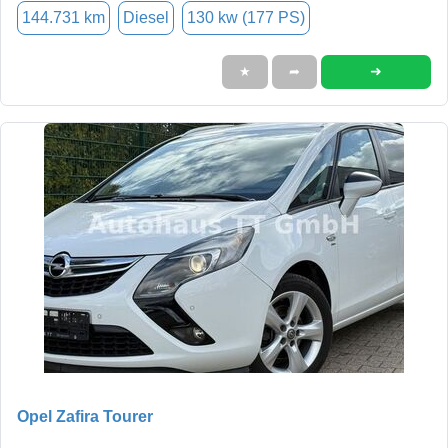
144.731 km
Diesel
130 kw (177 PS)
➜
★
➦
Opel Zafira Tourer