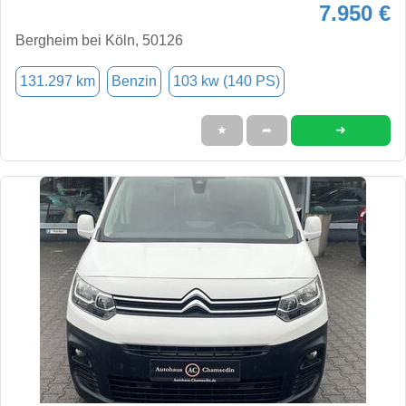
7.950 €
Bergheim bei Köln, 50126
131.297 km
Benzin
103 kw (140 PS)
➜
★
➦