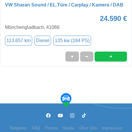
VW Sharan Sound / EL.Türe / Carplay / Kamera / DAB
24.590 €
Mönchengladbach, 41066
113.657 km
Diesel
135 kw (184 PS)
➜
★
➦
Ratgeber
FAQ
Presse
Städte
Über Uns
Impressum