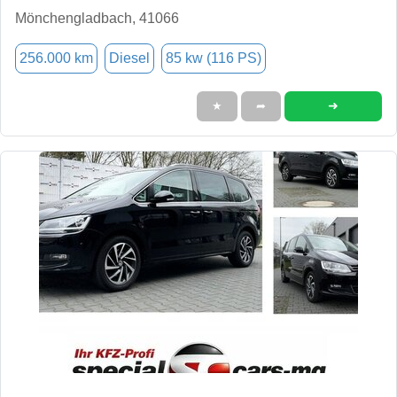
Mönchengladbach, 41066
256.000 km
Diesel
85 kw (116 PS)
➜
★
➦