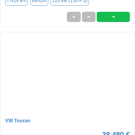
7.414 km
Benzin
110 kw (150 PS)
➜
★
➦
VW Touran
38.480 €