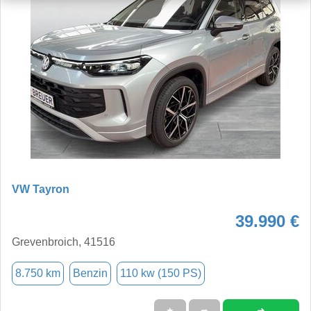
VW Tayron
39.990 €
Grevenbroich, 41516
8.750 km
Benzin
110 kw (150 PS)
➜
★
➦