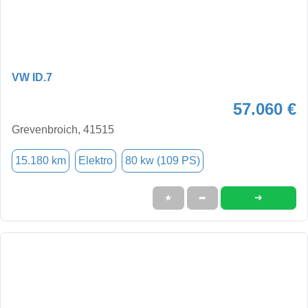
VW ID.7
57.060 €
Grevenbroich, 41515
15.180 km
Elektro
80 kw (109 PS)
➜
★
➦