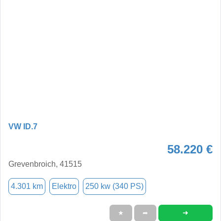
VW ID.7
58.220 €
Grevenbroich, 41515
4.301 km
Elektro
250 kw (340 PS)
➜
★
➦