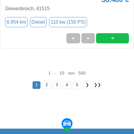
Grevenbroich, 41515
8.954 km
Diesel
110 kw (150 PS)
➜
★
➦
1 - 10 von 500
1
2
3
4
5
❯
❯❯