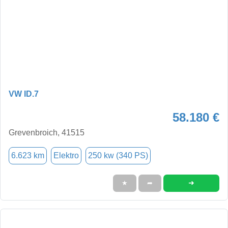
VW ID.7
58.180 €
Grevenbroich, 41515
6.623 km
Elektro
250 kw (340 PS)
➜
★
➦