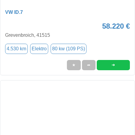
VW ID.7
58.220 €
Grevenbroich, 41515
4.530 km
Elektro
80 kw (109 PS)
➜
★
➦