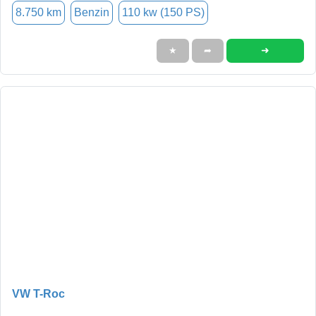
8.750 km
Benzin
110 kw (150 PS)
➜
★
➦
VW T-Roc