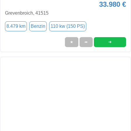
33.980 €
Grevenbroich, 41515
8.479 km
Benzin
110 kw (150 PS)
➜
★
➦