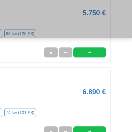
5.750 €
n
88 kw (120 PS)
➜
★
➦
6.890 €
n
74 kw (101 PS)
➜
★
➦