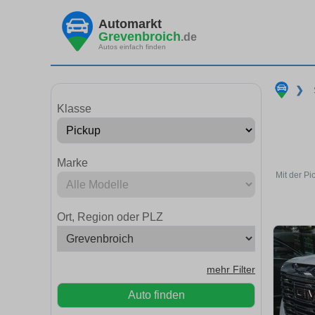
Automarkt
Grevenbroich
.de
Autos einfach finden
❯
Klasse
Marke
Mit der P
Ort, Region oder PLZ
mehr Filter
Auto finden