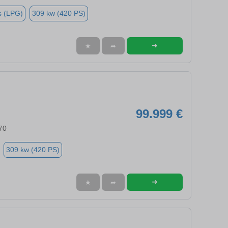
s (LPG)
309 kw (420 PS)
➜
★
➦
99.999 €
70
309 kw (420 PS)
➜
★
➦