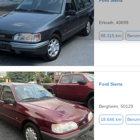
Ford Sierra
Erkrath, 40699
88.315 km
Benzi
Ford Sierra
Bergheim, 50129
18.646 km
Benzi