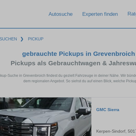
Rat
Autosuche
Experten finden
SUCHEN
❯
PICKUP
gebrauchte Pickups in Grevenbroic
Pickups als Gebrauchtwagen & Jahresw
ickup-Suche in Grevenbroich findest du gezielt Fahrzeuge in deiner Nähe. Wir bü
dem regionalen Angebot. So siehst du auf einen Blick, welche Picku
GMC Sierra
Kerpen-Sindorf, 501