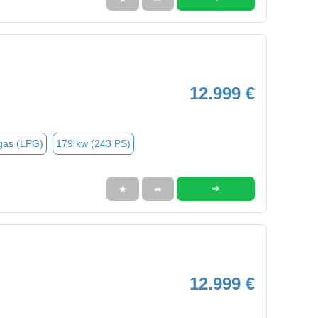
12.999 €
gas (LPG)
179 kw (243 PS)
➜
★
➦
12.999 €