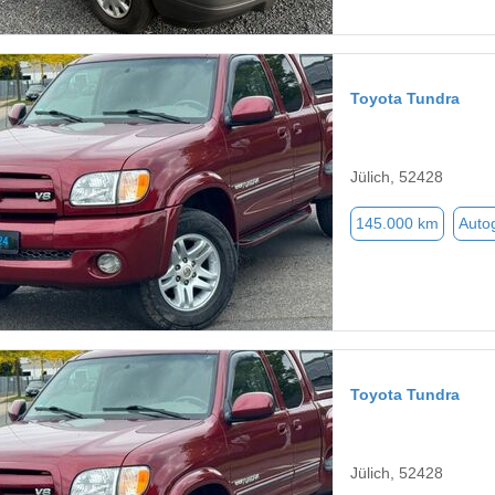
Toyota Tundra
Jülich, 52428
145.000 km
Auto
Toyota Tundra
Jülich, 52428