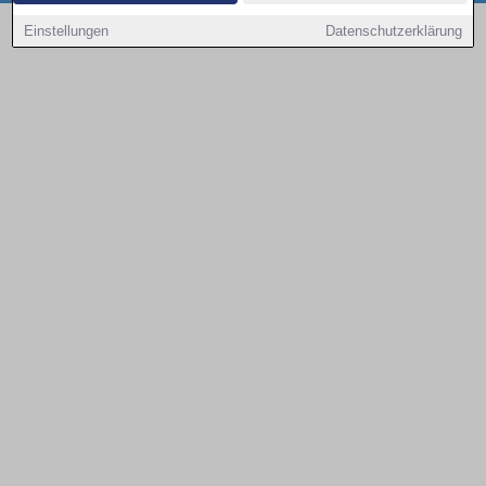
Copyright © 2000 - 2026 | 1A Infosysteme GmbH | Content by: 1a-sites-autos
Einstellungen
Datenschutzerklärung
08.08.2026