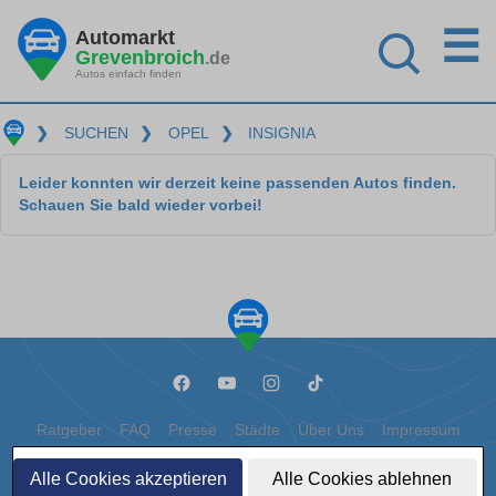
☰
Automarkt
Grevenbroich
.de
Autos einfach finden
❯
SUCHEN
❯
OPEL
❯
INSIGNIA
Leider konnten wir derzeit keine passenden Autos finden.
Schauen Sie bald wieder vorbei!
Ratgeber
FAQ
Presse
Städte
Über Uns
Impressum
Datenschutz
Cookies
Alle Cookies akzeptieren
Alle Cookies ablehnen