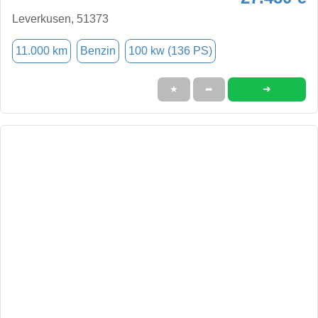
Leverkusen, 51373
11.000 km
Benzin
100 kw (136 PS)
➜
★
➦