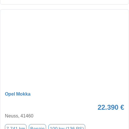
Opel Mokka
22.390 €
Neuss, 41460
7.741 km
Benzin
100 kw (136 PS)