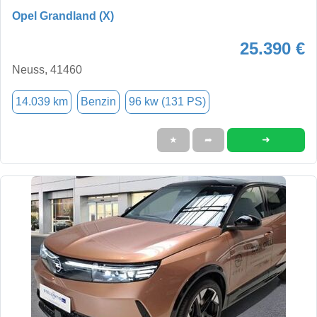
Opel Grandland (X)
25.390 €
Neuss, 41460
14.039 km
Benzin
96 kw (131 PS)
➜
★
➦