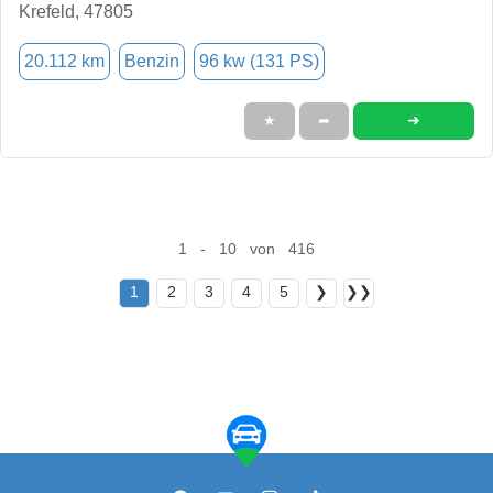
Krefeld, 47805
20.112 km
Benzin
96 kw (131 PS)
➜
★
➦
1 - 10 von 416
1
2
3
4
5
❯
❯❯