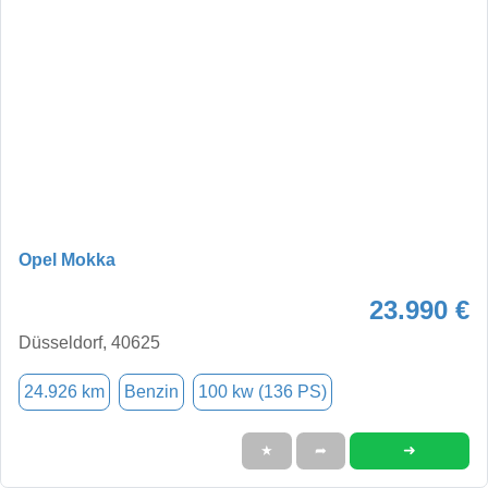
Opel Mokka
23.990 €
Düsseldorf, 40625
24.926 km
Benzin
100 kw (136 PS)
➜
★
➦