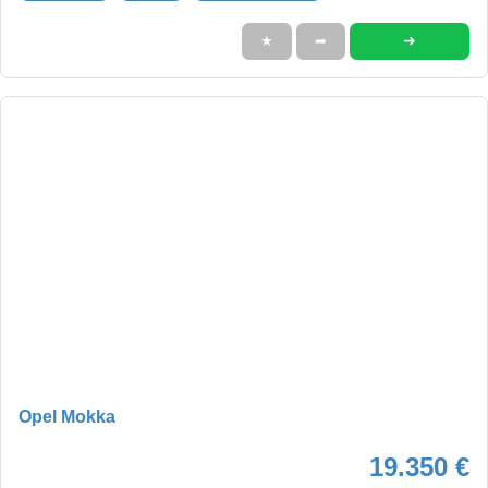
➜
★
➦
Opel Mokka
19.350 €