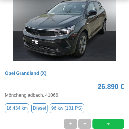
Opel Grandland (X)
26.890 €
Mönchengladbach, 41066
16.434 km
Diesel
96 kw (131 PS)
➜
★
➦