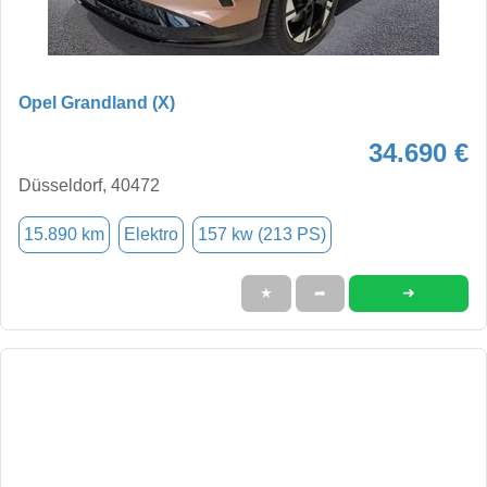
Opel Grandland (X)
34.690 €
Düsseldorf, 40472
15.890 km
Elektro
157 kw (213 PS)
➜
★
➦