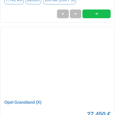
➜
★
➦
Opel Grandland (X)
27.450 €