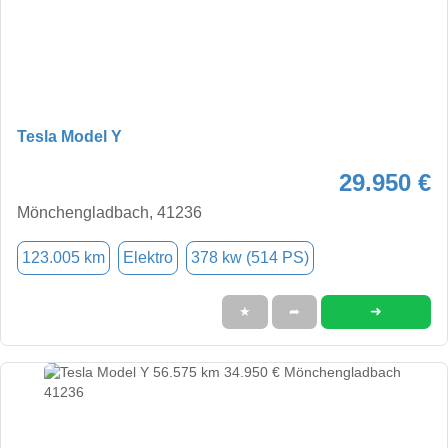
Tesla Model Y
29.950 €
Mönchengladbach, 41236
123.005 km
Elektro
378 kw (514 PS)
➜
★
➦