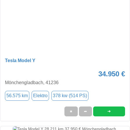
Tesla Model Y
34.950 €
Mönchengladbach, 41236
56.575 km
Elektro
378 kw (514 PS)
➜
★
➦