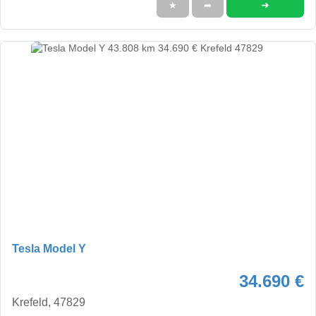
➜
★
➦
Tesla Model Y
34.690 €
Krefeld, 47829