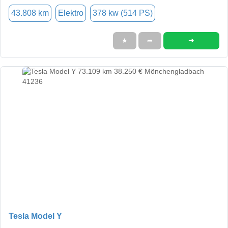
43.808 km
Elektro
378 kw (514 PS)
➜
★
➦
Tesla Model Y