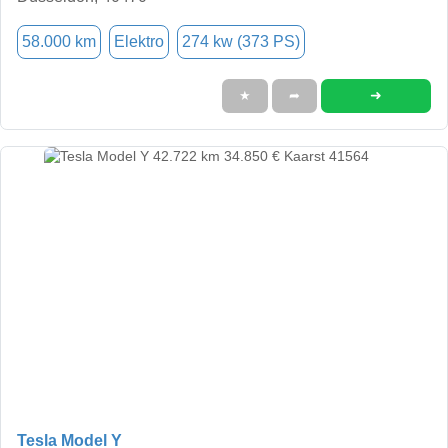
58.000 km
Elektro
274 kw (373 PS)
➜
★
➦
Tesla Model Y