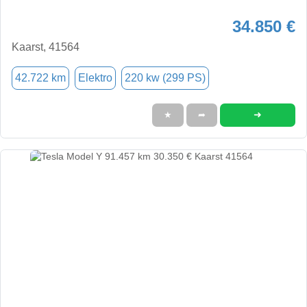
34.850 €
Kaarst, 41564
42.722 km
Elektro
220 kw (299 PS)
➜
★
➦