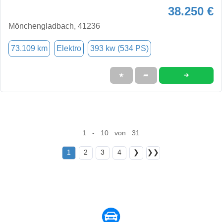
38.250 €
Mönchengladbach, 41236
73.109 km
Elektro
393 kw (534 PS)
➜
★
➦
1 - 10 von 31
1
2
3
4
❯
❯❯