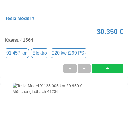
Tesla Model Y
30.350 €
Kaarst, 41564
91.457 km
Elektro
220 kw (299 PS)
➜
★
➦