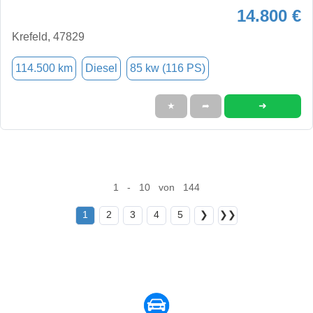
14.800 €
Krefeld, 47829
114.500 km
Diesel
85 kw (116 PS)
➜
★
➦
1 - 10 von 144
1
2
3
4
5
❯
❯❯