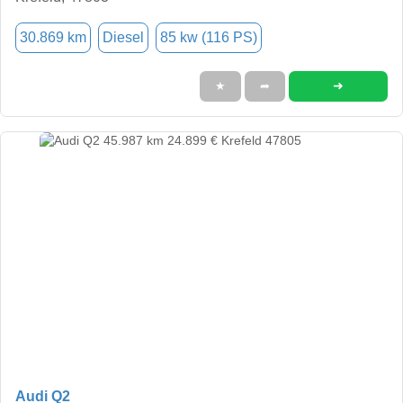
30.869 km
Diesel
85 kw (116 PS)
➜
★
➦
Audi Q2