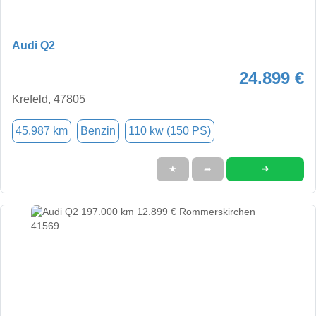
Audi Q2
24.899 €
Krefeld, 47805
45.987 km
Benzin
110 kw (150 PS)
➜
★
➦