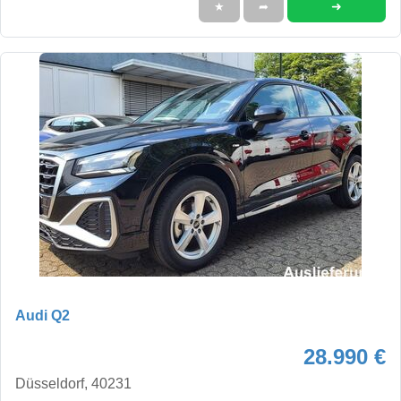
➜
★
➦
Audi Q2
28.990 €
Düsseldorf, 40231