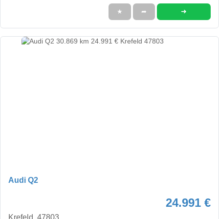
➜
★
➦
Audi Q2
24.991 €
Krefeld, 47803