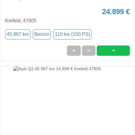
24.899 €
Krefeld, 47805
45.987 km
Benzin
110 kw (150 PS)
➜
★
➦