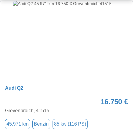
Audi Q2
16.750 €
Grevenbroich, 41515
45.971 km
Benzin
85 kw (116 PS)