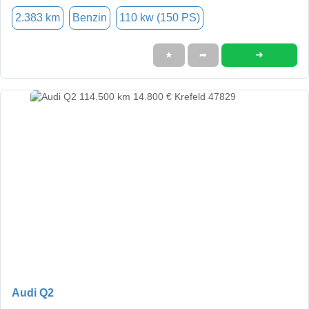
2.383 km
Benzin
110 kw (150 PS)
➜
★
➦
Audi Q2