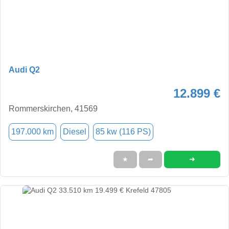
Audi Q2
12.899 €
Rommerskirchen, 41569
197.000 km
Diesel
85 kw (116 PS)
➜
★
➦