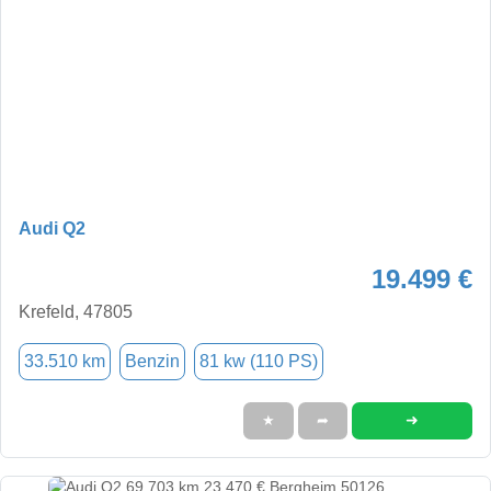
Audi Q2
19.499 €
Krefeld, 47805
33.510 km
Benzin
81 kw (110 PS)
➜
★
➦