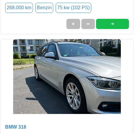
268.000 km
Benzin
75 kw (102 PS)
➜
★
➦
BMW 316