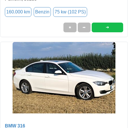
160.000 km
Benzin
75 kw (102 PS)
➜
★
➦
BMW 316