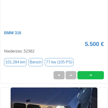
BMW 316
5.500 €
Niederzier, 52382
101.284 km
Benzin
77 kw (105 PS)
➜
★
➦