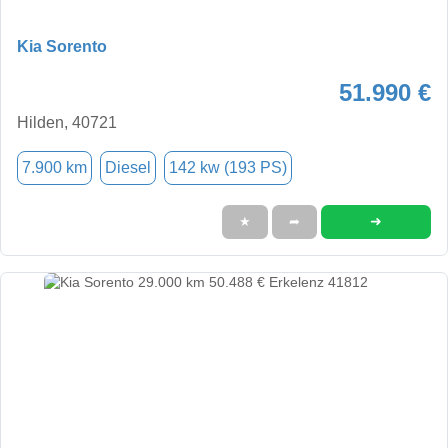
Kia Sorento
51.990 €
Hilden, 40721
7.900 km
Diesel
142 kw (193 PS)
➜
★
➦