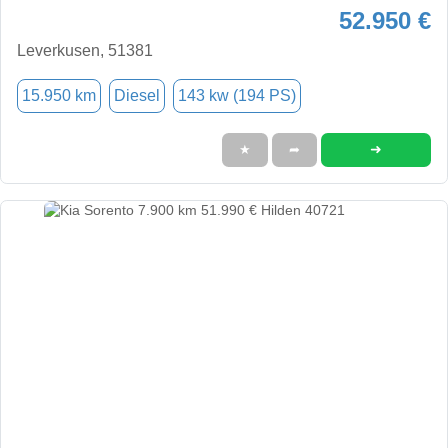
52.950 €
Leverkusen, 51381
15.950 km
Diesel
143 kw (194 PS)
➜
★
➦