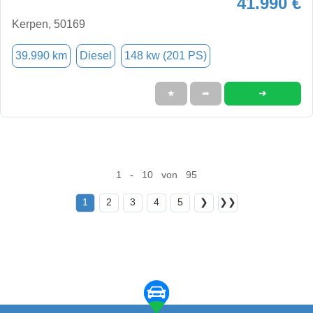
41.990 €
Kerpen, 50169
39.990 km
Diesel
148 kw (201 PS)
➜
★
➦
1 - 10 von 95
1
2
3
4
5
❯
❯❯