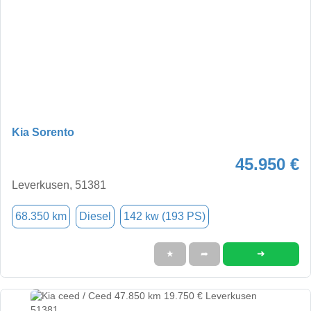
Kia Sorento
45.950 €
Leverkusen, 51381
68.350 km
Diesel
142 kw (193 PS)
➜
★
➦