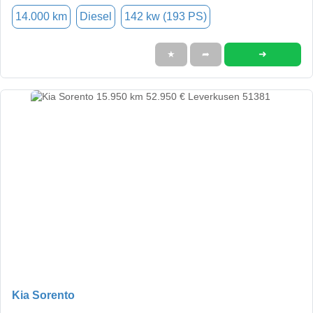
14.000 km
Diesel
142 kw (193 PS)
➜
★
➦
Kia Sorento