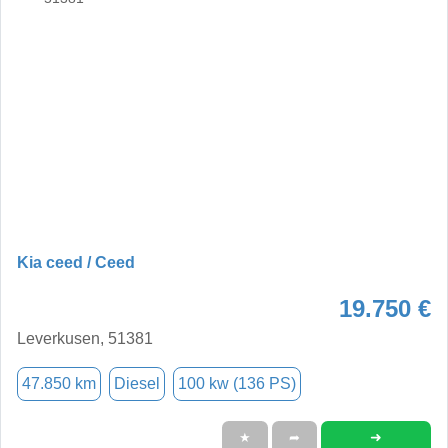
Kia ceed / Ceed
19.750 €
Leverkusen, 51381
47.850 km
Diesel
100 kw (136 PS)
➜
★
➦