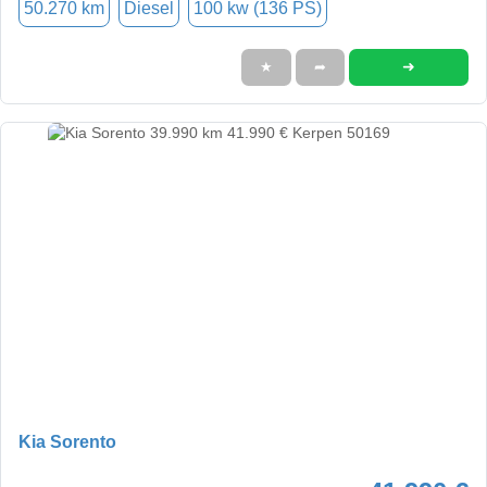
50.270 km
Diesel
100 kw (136 PS)
➜
★
➦
Kia Sorento