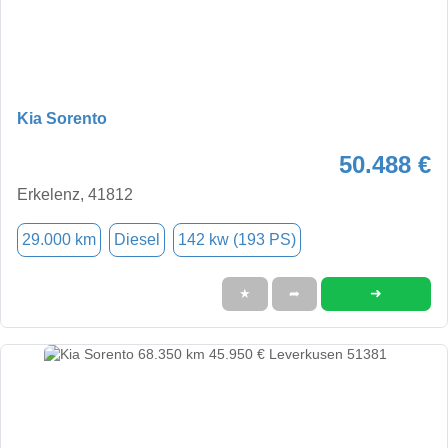
Kia Sorento
50.488 €
Erkelenz, 41812
29.000 km
Diesel
142 kw (193 PS)
➜
★
➦