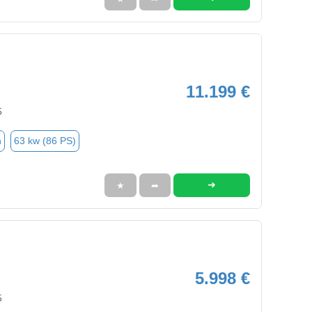
11.199 €
5
n
63 kw (86 PS)
➜
★
➦
5.998 €
5