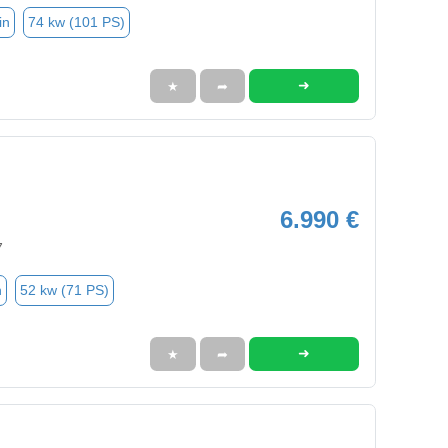
in
74 kw (101 PS)
➜
★
➦
6.990 €
7
n
52 kw (71 PS)
➜
★
➦