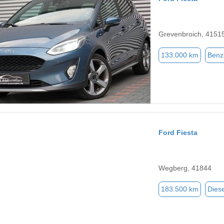
Grevenbroich, 4151
133.000 km
Benz
Ford Fiesta
Wegberg, 41844
183.500 km
Diese