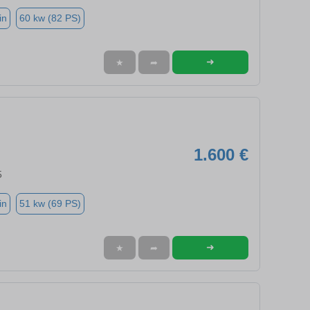
in
60 kw (82 PS)
➜
★
➦
1.600 €
5
in
51 kw (69 PS)
➜
★
➦