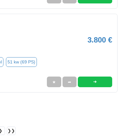
3.800 €
l
51 kw (69 PS)
➜
★
➦
❯
❯❯