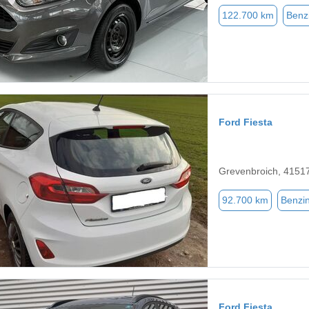
122.700 km
Benz
Ford Fiesta
Grevenbroich, 4151
92.700 km
Benzi
Ford Fiesta