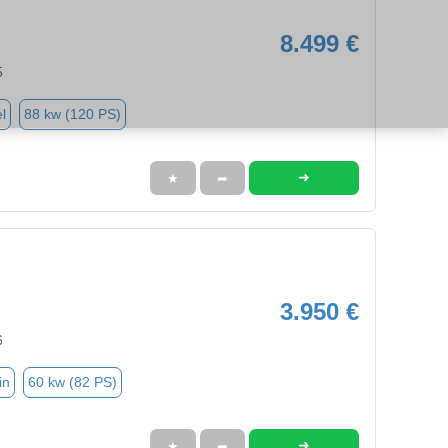
8.499 €
5
l
88 kw (120 PS)
➜
★
➦
3.950 €
6
in
60 kw (82 PS)
➜
★
➦