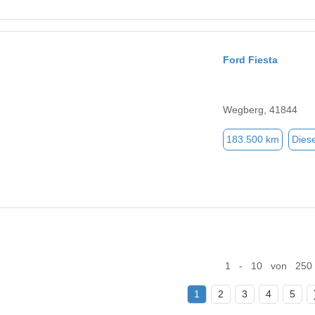
Ford Fiesta
Wegberg, 41844
183.500 km
Diese
1 - 10 von 250
1
2
3
4
5