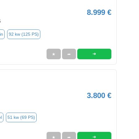
8.999 €
5
in
92 kw (125 PS)
➜
★
➦
3.800 €
l
51 kw (69 PS)
➜
★
➦