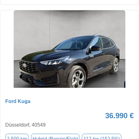
Ford Kuga
36.990 €
Düsseldorf, 40549
2.500 km
Hybrid (Benzin/Elekt
112 kw (152 PS)