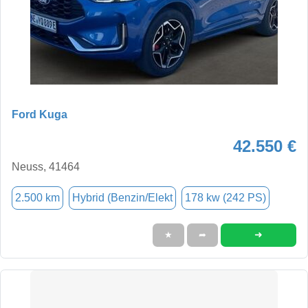
Ford Kuga
42.550 €
Neuss, 41464
2.500 km
Hybrid (Benzin/Elekt
178 kw (242 PS)
➜
★
➦