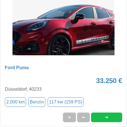
Ford Puma
33.250 €
Düsseldorf, 40233
2.000 km
Benzin
117 kw (159 PS)
➜
★
➦