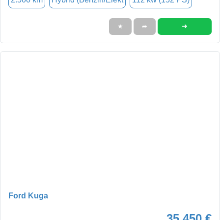
➜
★
➦
Ford Kuga
35.450 €