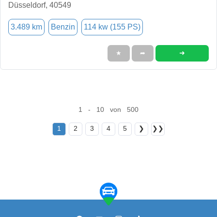
Düsseldorf, 40549
3.489 km
Benzin
114 kw (155 PS)
➜
★
➦
1 - 10 von 500
1
2
3
4
5
❯
❯❯