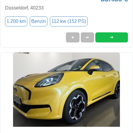
Düsseldorf, 40233
1.200 km
Benzin
112 kw (152 PS)
➜
★
➦