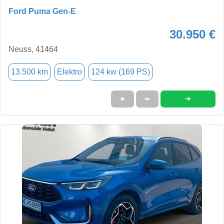
Ford Puma Gen-E
30.950 €
Neuss, 41464
13.500 km
Elektro
124 kw (169 PS)
➜
★
➦