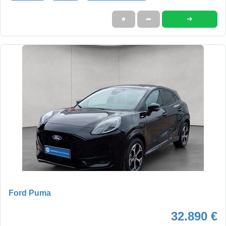
➜
★
➦
Ford Puma
32.890 €