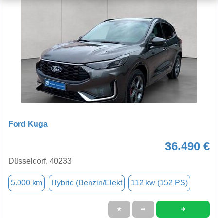
Ford Kuga
36.490 €
Düsseldorf, 40233
5.000 km
Hybrid (Benzin/Elekt
112 kw (152 PS)
➜
★
➦