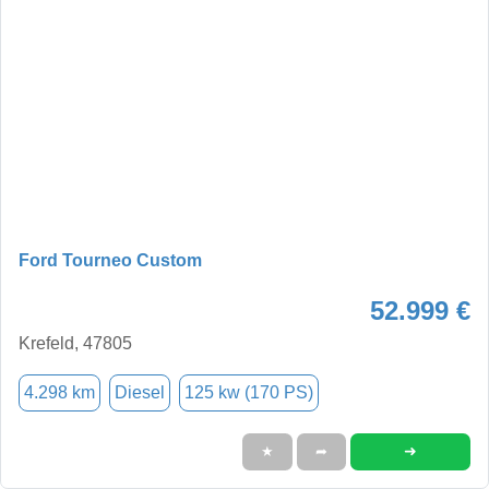
Ford Tourneo Custom
52.999 €
Krefeld, 47805
4.298 km
Diesel
125 kw (170 PS)
➜
★
➦