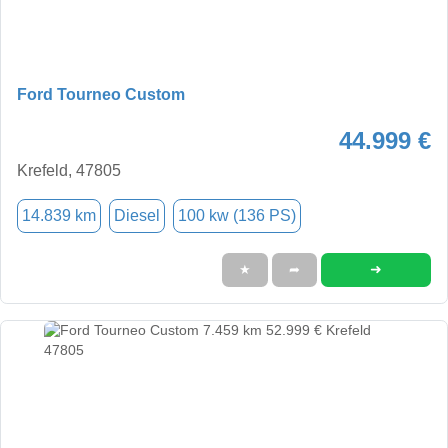
Ford Tourneo Custom
44.999 €
Krefeld, 47805
14.839 km
Diesel
100 kw (136 PS)
➜
★
➦