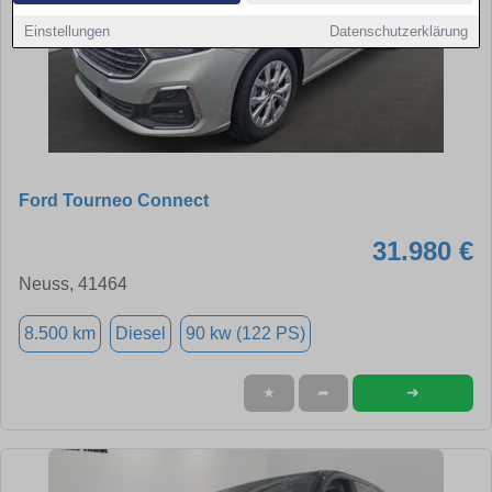
Einstellungen
Datenschutzerklärung
Ford Tourneo Connect
31.980 €
Neuss, 41464
8.500 km
Diesel
90 kw (122 PS)
➜
★
➦