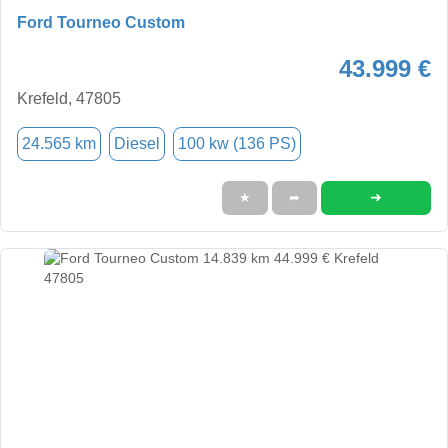
Ford Tourneo Custom
43.999 €
Krefeld, 47805
24.565 km
Diesel
100 kw (136 PS)
➜
★
➦