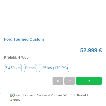
Ford Tourneo Custom
52.999 €
Krefeld, 47805
7.459 km
Diesel
125 kw (170 PS)
➜
★
➦