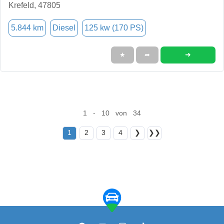
Krefeld, 47805
5.844 km
Diesel
125 kw (170 PS)
➜
★
➦
1 - 10 von 34
1
2
3
4
❯
❯❯