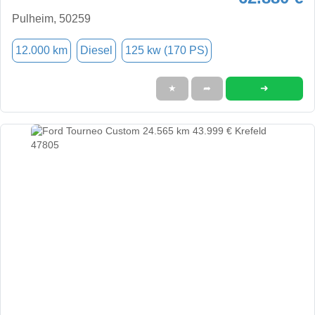
Pulheim, 50259
12.000 km
Diesel
125 kw (170 PS)
➜
★
➦