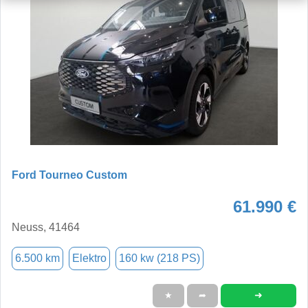
Ford Tourneo Custom
61.990 €
Neuss, 41464
6.500 km
Elektro
160 kw (218 PS)
➜
★
➦