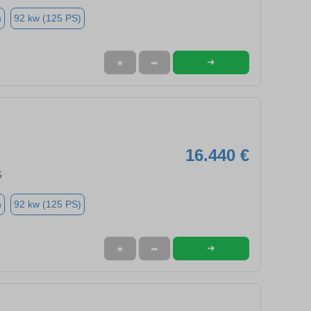
n
92 kw (125 PS)
➜
★
➦
16.440 €
5
n
92 kw (125 PS)
➜
★
➦