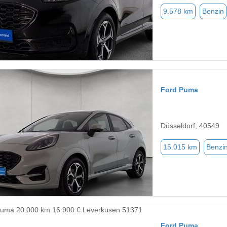
9.578 km
Benzin
Ford Puma
Düsseldorf, 40549
15.015 km
Benzi
Ford Puma