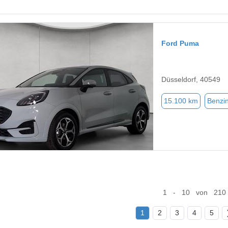
Ford Puma
Düsseldorf, 40549
15.100 km
Benzi
1 - 10 von 210
1
2
3
4
5