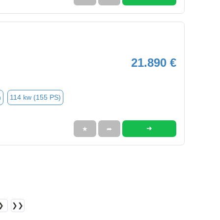
21.890 €
n
114 kw (155 PS)
➜
★
➦
❯
❯❯