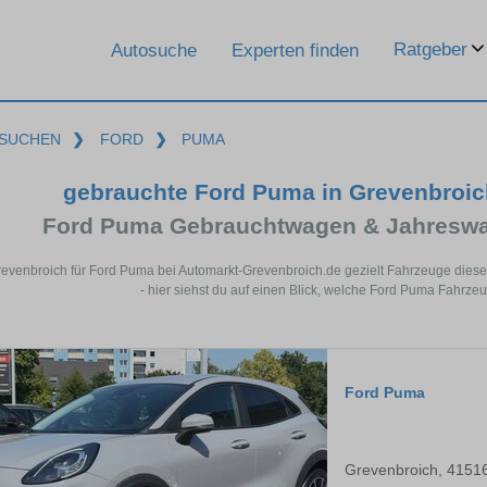
Ratgeber
Autosuche
Experten finden
SUCHEN
❯
FORD
❯
PUMA
gebrauchte Ford Puma in Grevenbroi
Ford Puma Gebrauchtwagen & Jahreswa
revenbroich für Ford Puma bei Automarkt-Grevenbroich.de gezielt Fahrzeuge die
- hier siehst du auf einen Blick, welche Ford Puma Fahrze
Ford Puma
Grevenbroich, 4151