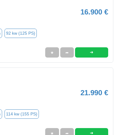
16.900 €
n
92 kw (125 PS)
➜
★
➦
21.990 €
n
114 kw (155 PS)
➜
★
➦