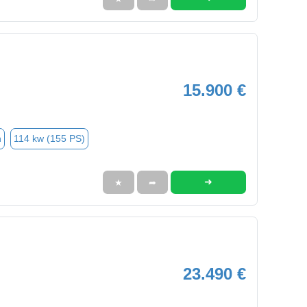
15.900 €
n
114 kw (155 PS)
➜
★
➦
23.490 €