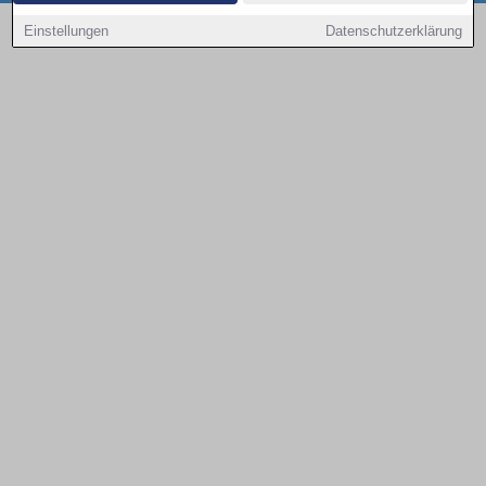
Copyright © 2000 - 2026 | 1A Infosysteme GmbH | Content by: 1a-sites-autos
Einstellungen
Datenschutzerklärung
08.08.2026