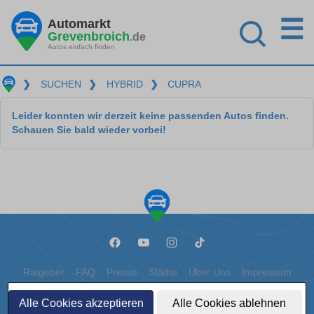
☰
Automarkt
Grevenbroich
.de
Autos einfach finden
❯
SUCHEN
❯
HYBRID
❯
CUPRA
Leider konnten wir derzeit keine passenden Autos finden.
Schauen Sie bald wieder vorbei!
Ratgeber
FAQ
Presse
Städte
Über Uns
Impressum
Datenschutz
Cookies
Alle Cookies akzeptieren
Alle Cookies ablehnen