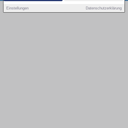
Copyright © 2000 - 2026 | 1A Infosysteme GmbH | Content by: 1a-sites-autos
Einstellungen
Datenschutzerklärung
08.08.2026