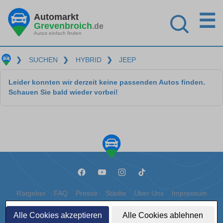
☰
Automarkt
Grevenbroich
.de
Autos einfach finden
❯
SUCHEN
❯
HYBRID
❯
JEEP
Leider konnten wir derzeit keine passenden Autos finden.
Schauen Sie bald wieder vorbei!
Ratgeber
FAQ
Presse
Städte
Über Uns
Impressum
Datenschutz
Cookies
Alle Cookies akzeptieren
Alle Cookies ablehnen