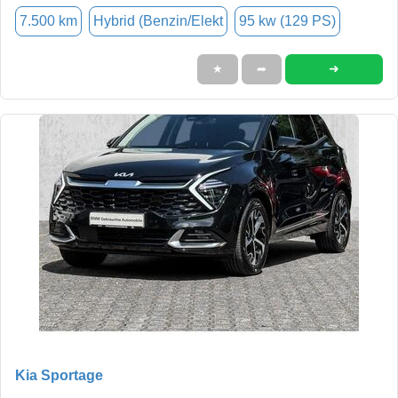
7.500 km
Hybrid (Benzin/Elekt
95 kw (129 PS)
➜
★
➦
Kia Sportage