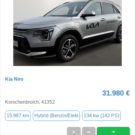
Kia Niro
31.980 €
Korschenbroich, 41352
15.987 km
Hybrid (Benzin/Elekt
134 kw (182 PS)
➜
★
➦