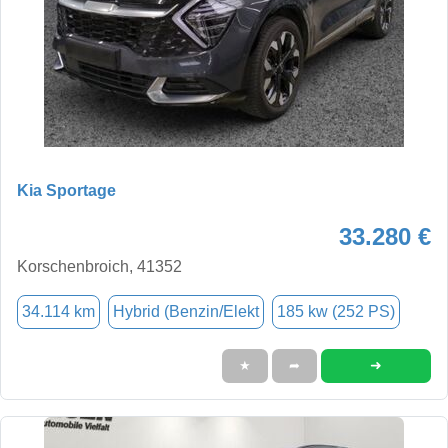
Kia Sportage
33.280 €
Korschenbroich, 41352
34.114 km
Hybrid (Benzin/Elekt
185 kw (252 PS)
➜
★
➦