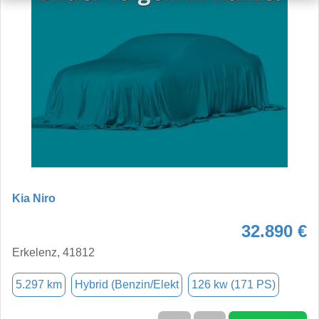
Kia Niro
32.890 €
Erkelenz, 41812
5.297 km
Hybrid (Benzin/Elekt
126 kw (171 PS)