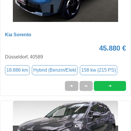
Kia Sorento
45.880 €
Düsseldorf, 40589
18.886 km
Hybrid (Benzin/Elekt
158 kw (215 PS)
➜
★
➦