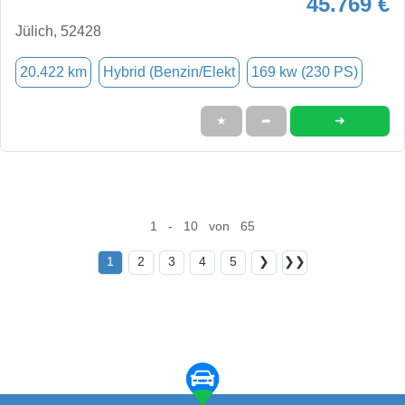
45.769 €
Jülich, 52428
20.422 km
Hybrid (Benzin/Elekt
169 kw (230 PS)
➜
★
➦
1 - 10 von 65
1
2
3
4
5
❯
❯❯