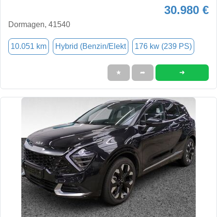
30.980 €
Dormagen, 41540
10.051 km
Hybrid (Benzin/Elekt
176 kw (239 PS)
➜
★
➦